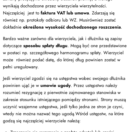
wynikają dochodzone przez wierzyciela wierzytelności.
Najczęściej jest to
faktura VAT lub umowa
. Zdarzają się
również np. protokoły odbioru lub WZ. Musirównież zostać
dokładnie
określona wysokość dochodzonego roszczenia
.
Bardzo ważne zarówno dla wierzyciela, jak i dłużnika są zapisy
dotyczące
sposobu spłaty długu
. Mogą być one przedstawione
w postaci np. szczegółowego harmonogramu spłaty. Wierzyciel
może również podać datę, do której dług powinien zostać w
pełni uregulowany.
Jeśli wierzyciel zgodzi się na ustępstwa wobec swojego dłużnika
powinien ująć je w
umowie ugody
. Przez ustępstwo należy
rozumieć rezygnację z pierwotnie zajmowanego stanowiska w
zakresie stosunku istniejącego pomiędzy stronami. Strony muszą
uczynić wzajemne ustępstwa, jeśli tylko jedna ze stron je czyni,
wtedy nie można nazwać tego ugodą.Wśród ustępstw, na które
godzą się najczęściej wierzyciele należą: