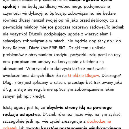
spokój
i nie będą już dłużej wobec niego podejmowane
czynności windykacyjne. Spłacając zobowiązanie, nie będzie
również dłużej narażał swojej opinii jako przedsiębiorcy, co z
pewnością miałoby miejsce podczas rozprawy sądowej.To jednak
nie wszystko! Dłużnik podpisujący ugodę z wierzycielem i
spłacający zobowiązanie w ratach, nie będzie dopisany np.: do
bazy Rejestru Dłużników ERIF BIG. Dzięki temu uniknie
problemów z otrzymaniem kredytu, pożyczki, zakupami na raty
oraz podpisaniem umowy na korzystanie z telefonu na
abonament. Wierzyciel nie skorzysta także z możliwości
uwidocznienia danych dłużnika na
Giełdzie Długów
. Dlaczego?
Dług, który jest spłacany w ratach, przestaje być traktowany jako
dług, a staje się regularnie spłacanym zobowiązaniem takim
samym jak np.: kredyt.
Istotą ugody jest to, że
obydwie strony idą na pewnego
rodzaju ustępstwa
. Dłużnik również może więc na tym zyskać,
szczególnie jeśli np. wierzyciel zrezygnuje z
dochodzenia
odsetek
lub
zwrotu kosztów postępowania windykacyjnego
.