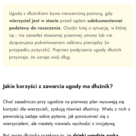
Ugoda z dłużnikiem bywa nieocenioną pomocą, gdy
wierzyciel jest w stanie
przed sądem
udokumentować
podstawy do roszczenia
. Chodzi tutaj o sytuację, w której
np.: nie zawarłeś stosownej pisemnej umowy lub nie
dysponujesz pokwitowaniem odbioru pieniędzy (w
przypadku pożyczki). Poprzez podpisanie ugody dłużnik
przyznaje, że uznaje swój dług.
Jakie korzyści z zawarcia ugody ma dłużnik?
Choć zasadniczo przy ugodzie na pierwszy plan wysuwają się
korzyści dla wierzycieli, zyskują również dłużnicy. Wielu z nich z
pewnością zadaje sobie pytanie, jak porozumieć się z
wierzycielem, ale niestety niewielu wychodzi z inicjatywą.
Być może dłużnika przekona to, że
dzięki ugodzie zyska