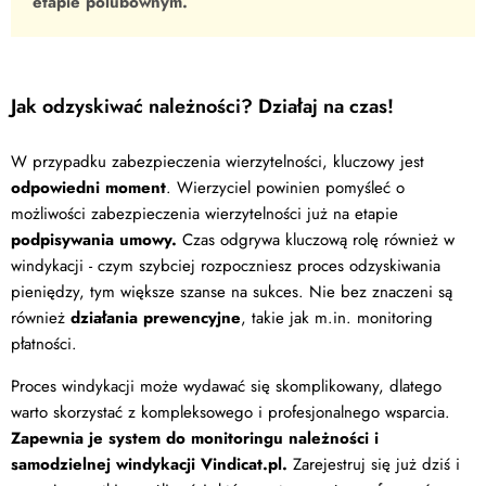
etapie polubownym.
Jak odzyskiwać należności? Działaj na czas!
W przypadku zabezpieczenia wierzytelności, kluczowy jest
odpowiedni moment
. Wierzyciel powinien pomyśleć o
możliwości zabezpieczenia wierzytelności już na etapie
podpisywania umowy.
Czas odgrywa kluczową rolę również w
windykacji - czym szybciej rozpoczniesz proces odzyskiwania
pieniędzy, tym większe szanse na sukces. Nie bez znaczeni są
również
działania prewencyjne
, takie jak m.in. monitoring
płatności.
Proces windykacji może wydawać się skomplikowany, dlatego
warto skorzystać z kompleksowego i profesjonalnego wsparcia.
Zapewnia je system do monitoringu należności i
samodzielnej windykacji Vindicat.pl.
Zarejestruj się już dziś i