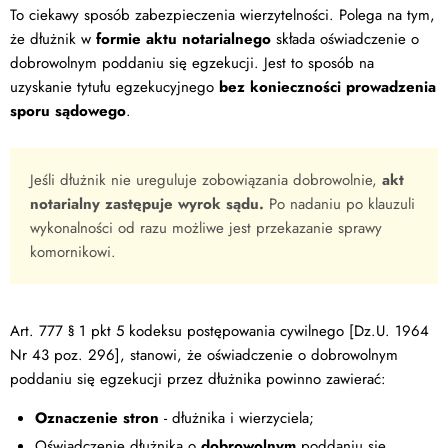
To ciekawy sposób zabezpieczenia wierzytelności. Polega na tym,
że dłużnik w
formie aktu notarialnego
składa oświadczenie o
dobrowolnym poddaniu się egzekucji. Jest to sposób na
uzyskanie tytułu egzekucyjnego
bez konieczności prowadzenia
sporu sądowego
.
Jeśli dłużnik nie ureguluje zobowiązania dobrowolnie,
akt
notarialny zastępuje wyrok sądu.
Po nadaniu po klauzuli
wykonalności od razu możliwe jest przekazanie sprawy
komornikowi.
Art. 777 § 1 pkt 5 kodeksu postępowania cywilnego [Dz.U. 1964
Nr 43 poz. 296], stanowi, że oświadczenie o dobrowolnym
poddaniu się egzekucji przez dłużnika powinno zawierać:
Oznaczenie stron
- dłużnika i wierzyciela;
Oświadczenie dłużnika o
dobrowolnym
poddaniu się