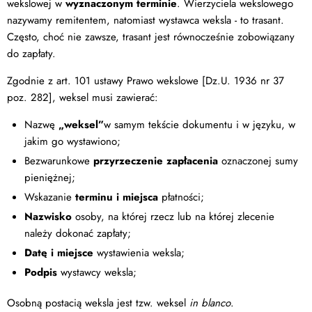
wekslowej w
wyznaczonym terminie
. Wierzyciela wekslowego
nazywamy remitentem, natomiast wystawca weksla - to trasant.
Często, choć nie zawsze, trasant jest równocześnie zobowiązany
do zapłaty.
Zgodnie z art. 101 ustawy Prawo wekslowe [Dz.U. 1936 nr 37
poz. 282], weksel musi zawierać:
Nazwę
„weksel”
w samym tekście dokumentu i w języku, w
jakim go wystawiono;
Bezwarunkowe
przyrzeczenie zapłacenia
oznaczonej sumy
pieniężnej;
Wskazanie
terminu i miejsca
płatności;
Nazwisko
osoby, na której rzecz lub na której zlecenie
należy dokonać zapłaty;
Datę i miejsce
wystawienia weksla;
Podpis
wystawcy weksla;
Osobną postacią weksla jest tzw. weksel
in blanco
.