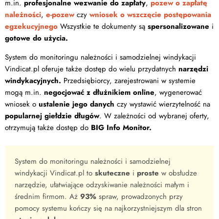
m.in.
profesjonalne wezwanie do zapłaty
,
pozew o zapłatę
należności
,
e-pozew
czy
wniosek o wszczęcie postępowania
egzekucyjnego
Wszystkie te dokumenty są
spersonalizowane
i
gotowe do użycia.
System do monitoringu należności i samodzielnej windykacji
Vindicat.pl oferuje także dostęp do wielu przydatnych
narzędzi
windykacyjnych.
Przedsiębiorcy, zarejestrowani w systemie
mogą m.in.
negocjować z dłużnikiem online
, wygenerować
wniosek o
ustalenie jego danych
czy wystawić wierzytelność na
popularnej giełdzie długów
. W zależności od wybranej oferty,
otrzymują także dostęp do
BIG Info Monitor.
System do monitoringu należności i samodzielnej
windykacji Vindicat.pl to
skuteczne
i
proste
w obsłudze
narzędzie, ułatwiające odzyskiwanie należności małym i
średnim firmom. Aż
93%
spraw, prowadzonych przy
pomocy systemu kończy się na najkorzystniejszym dla stron