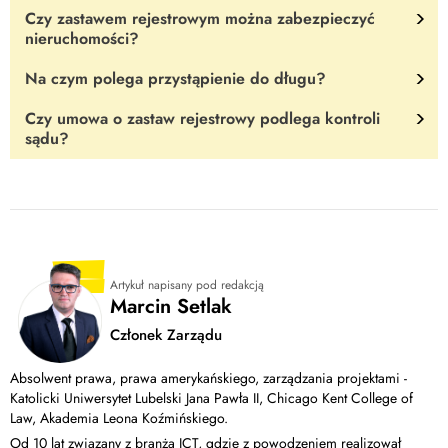
Czy zastawem rejestrowym można zabezpieczyć
Tak.
Powinien zrobić to niezwłocznie.
nieruchomości?
Na czym polega przystąpienie do długu?
Nie
. Do tego służy hipoteka.
Czy umowa o zastaw rejestrowy podlega kontroli
To kolejna z możliwości zabezpieczenia wierzytelności
. Ma
sądu?
miejsce, gdy osoba trzecia zobowiązuje się solidarnie z
dłużnikiem spłacić jego zobowiązanie.
Wierzyciel może
Tak.
Sąd zanim wyda postanowienie o zarejestrowaniu, zbada
dochodzić zapłaty od dłużnika i tej osoby trzeciej.
zgodność umowy z prawem.
Artykuł napisany pod redakcją
Marcin Setlak
Członek Zarządu
Absolwent prawa, prawa amerykańskiego, zarządzania projektami -
Katolicki Uniwersytet Lubelski Jana Pawła II, Chicago Kent College of
Law, Akademia Leona Koźmińskiego.
Od 10 lat związany z branżą ICT, gdzie z powodzeniem realizował