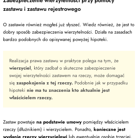
Zabezpieczenie wierzytelności przy pomocy
zastawu i zastawu rejestrowego
O zastawie również mogłeś już słyszeć. Wiedz również, że jest to
dobry sposób zabezpieczenia wierzytelności. Działa na zasadach
bardzo podobnych do opisywanej powyżej hipoteki.
Realizacja prawa zastawu w praktyce polega na tym, że
wierzyciel
, który zadbał o skuteczne zabezpieczenie
swojej wierzytelności zastawem na rzeczy, może domagać
się
zaspokojenia z tej rzeczy.
Podobnie jak w przypadku
hipoteki
nie ma tu znaczenia kto aktualnie jest
właścicielem rzeczy.
Zastaw powstaje
na podstawie umowy
pomiędzy właścicielem
rzeczy (dłużnikiem) i wierzycielem. Ponadto,
konieczne jest
wydanie rzeczy wierzycielowi
lub ewentualnie osobie trzeciej,