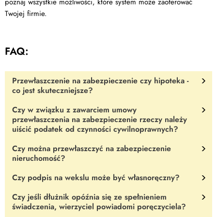
poznaj wszystkie możliwości, które system może zaoferować
Twojej firmie.
FAQ:
Przewłaszczenie na zabezpieczenie czy hipoteka -
co jest skuteczniejsze?
Czy w związku z zawarciem umowy
Wszystko zależy od okoliczności konkretnego przypadku.
przewłaszczenia na zabezpieczenie rzeczy należy
Instytucja przewłaszczenia na zabezpieczenie ma jednak jedną
uiścić podatek od czynności cywilnoprawnych?
istotną przewagę. W sytuacji, gdy dłużnik nie ureguluje
należności, wierzyciel może po prostu
Czy można przewłaszczyć na zabezpieczenie
zbyć lub zachować rzecz
Nie.
W art. 1§1 ustawy z dnia 9 września 2000 r. o podatku od
nieruchomość?
na poczet nieuregulowanego długu.
W przypadku hipoteki i
czynności cywilnoprawnych [Dz.U. 2000 nr 86 poz. 959] nie ma
zastawu niezbędne będzie uzyskanie
wyroku sądu
i kolejno -
mowy o tego typu umowie.
Czy podpis na wekslu może być własnoręczny?
Zgodnie z orzecznictwem - tak
. Umowa taka pod rygorem
wszczęcie postępowania egzekucyjnego.
nieważności będzie wymagała zachowania norm aktu
Czy jeśli dłużnik opóźnia się ze spełnieniem
Tak.
Cała reszta jego treści może już być jednak napisana na
notarialnego.
świadczenia, wierzyciel powiadomi poręczyciela?
komputerze.