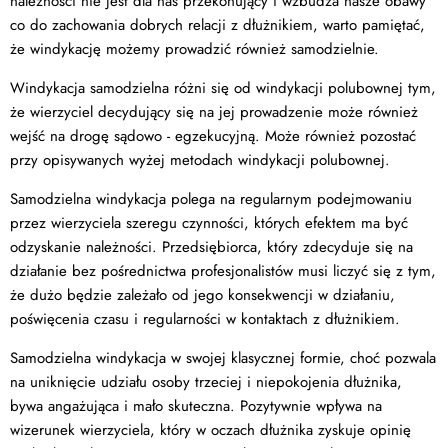
należności nie jest dla nas przekonujący i wzbudza nasze obawy
co do zachowania dobrych relacji z dłużnikiem, warto pamiętać,
że windykację możemy prowadzić również samodzielnie.
Windykacja samodzielna różni się od windykacji polubownej tym,
że wierzyciel decydujący się na jej prowadzenie może również
wejść na drogę sądowo - egzekucyjną. Może również pozostać
przy opisywanych wyżej metodach windykacji polubownej.
Samodzielna windykacja polega na regularnym podejmowaniu
przez wierzyciela szeregu czynności, których efektem ma być
odzyskanie należności. Przedsiębiorca, który zdecyduje się na
działanie bez pośrednictwa profesjonalistów musi liczyć się z tym,
że dużo będzie zależało od jego konsekwencji w działaniu,
poświęcenia czasu i regularności w kontaktach z dłużnikiem.
Samodzielna windykacja w swojej klasycznej formie, choć pozwala
na uniknięcie udziału osoby trzeciej i niepokojenia dłużnika,
bywa angażująca i mało skuteczna. Pozytywnie wpływa na
wizerunek wierzyciela, który w oczach dłużnika zyskuje opinię