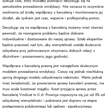
zyskuje czas, który musiałby poświęcić decydując się na
samodzielne prowadzenie windykacji. Nie oznacza to oczywiście
zwolnienia od ścisłej współpracy z kancelarią i monitorowania jej
działań, ale zyskiem jest czas, wsparcie i profesjonalną pomoc.
Decydując się na współpracę z kancelarią możemy mieć również
pewność, że rozwiązanie problemu będzie dobrane
indywidualnie i dostosowane do naszej sprawy. Sztab ekspertów
będzie pracować nad tym, aby wierzytelność została skutecznie
odzyskana przy jednoczesnym utrzymaniu dobrych relacji z
dłużnikiem i poszanowaniu jego godności.
Współpraca z kancelarią prawną jest niewątpliwie skutecznym
modelem prowadzenia windykacji. Cieszy się jednak niechlubną
opinią drogiego modelu odzyskiwania należności. Warto jednak
mieć świadomość, że powierzenie sprawy kancelarii prawnej, nie
musi wcale kosztować majątku. Koszt przyjęcia sprawy przez
Kancelarię Vindicat to 0 zł. Prowizja rozpoczyna się już od 5% od
odzyskanej wierzytelności i pobierana jest dopiero na etapie
postępowania polubownego lub sądowo - egzekucyjnego.