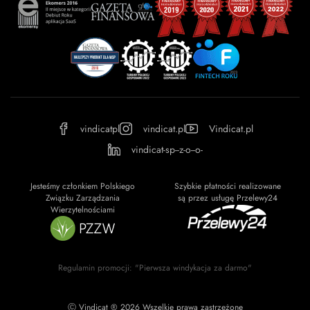
vindicatpl
vindicat.pl
Vindicat.pl
vindicat-sp--z-o--o-
Jesteśmy członkiem Polskiego
Szybkie płatności realizowane
Związku Zarządzania
są przez usługę Przelewy24
Wierzytelnościami
Regulamin promocji: "Pierwsza windykacja za darmo"
Ⓒ Vindicat ® 2026 Wszelkie prawa zastrzeżone