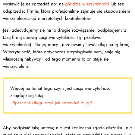
wystawić ją na sprzedaż np: na
giełdzie wierzytelności
lub też
odsprzedać firmie, która profesjonalnie zajmuje się skupowaniem
wierzytelności od nierzetelnych kontrahentów.
Jeśli zdecydujemy się na to drugie rozwiązanie, podpisujemy z
taką firmą umowę cesji wierzytelności (tj. przelewu
wierzytelności). Na jej mocy „przelewamy” swój dług na tę firmę.
Wierzytelność, która dotychczas przysługiwała nam, staje się
własnością nabywcy i od tego momentu to on staje się
wierzycielem.
Więcej na temat tego czym jest cesja wierzytelności
znajduje się tutaj:
-
Sprzedaż długu czyli jak sprzedać dług?
Aby podpisać taką umowę nie jest konieczna zgoda dłużnika - nie
musi on o niej nawet wiedzieć. Może to prowadzić do sytuacji, w