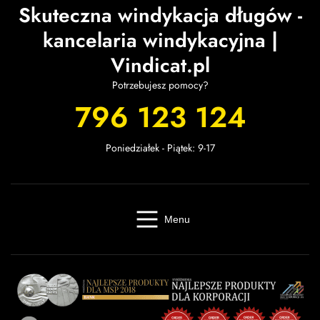
Skuteczna windykacja długów -
kancelaria windykacyjna |
Vindicat.pl
Potrzebujesz pomocy?
796 123 124
Poniedziałek - Piątek: 9-17
Menu
Windykacja online
Kancelaria windykacyjna
Giełda długów
Cennik
O firmie
Baza wiedzy
Kontakt
Kalkulator odsetek
Miasta
Partnerzy
FAQ
Regulamin
OWU
Prywatność