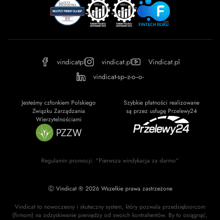
vindicatpl
vindicat.pl
Vindicat.pl
vindicat-sp--z-o--o-
Jesteśmy członkiem Polskiego
Szybkie płatności realizowane
Związku Zarządzania
są przez usługę Przelewy24
Wierzytelnościami
Regulamin promocji: "Pierwsza windykacja za darmo"
Ⓒ Vindicat ® 2026 Wszelkie prawa zastrzeżone
Vindicat to nowoczesny i skuteczny system, który pozwala przedsiębiorcom
(firmom) na odzyskiwanie pieniędzy od swoich kontrahentów. By to osiągnąć,