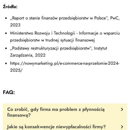
Źródła:
„Raport o stanie finansów przedsiębiorstw w Polsce”, PwC,
2023
Ministerstwo Rozwoju i Technologii - Informacje o wsparciu
przedsiębiorstw w trudnej sytuacji finansowej
„Podstawy restrukturyzacji przedsiębiorstw”, Instytut
Zarządzania, 2022
https://nowymarketing.pl/e-commerce-na-przelomie-2024-
2025/
FAQ:
Co zrobić, gdy firma ma problem z płynnością
finansową?
Jakie są konsekwencje niewypłacalności firmy?
Należy przeanalizować przyczyny problemu, rozważyć negocjacje