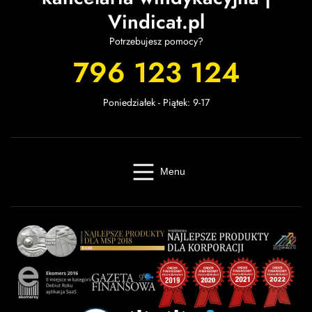
Vindicat.pl
Potrzebujesz pomocy?
796 123 124
Poniedziałek - Piątek: 9-17
Menu
Windykacja online
Kancelaria windykacyjna
Giełda długów
Cennik
O firmie
Baza wiedzy
Kontakt
Kalkulator odsetek
Miasta
Partnerzy
FAQ
Regulamin
OWU
Prywatność