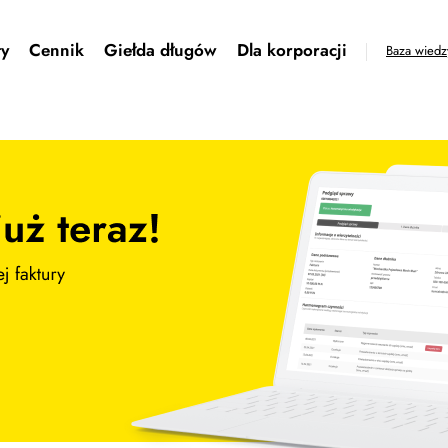
ty
Cennik
Giełda długów
Dla korporacji
Baza wiedz