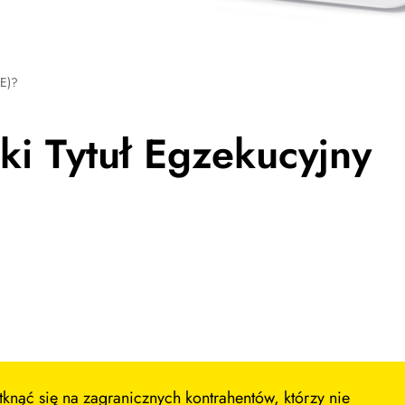
TE)?
ski Tytuł Egzekucyjny
nąć się na zagranicznych kontrahentów, którzy nie