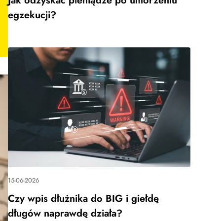
Jak odzyskać pieniądze po umorzeniu
egzekucji?
15-06-2026
Czy wpis dłużnika do BIG i giełdę
długów naprawdę działa?