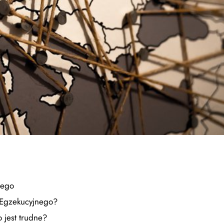
nego
u Egzekucyjnego?
 jest trudne?