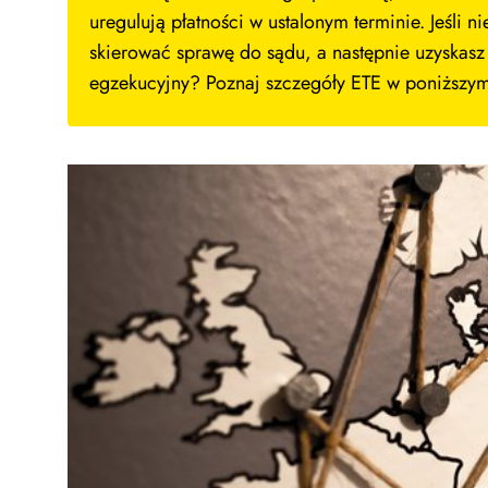
uregulują płatności w ustalonym terminie. Jeśli 
skierować sprawę do sądu, a następnie uzyskasz e
egzekucyjny? Poznaj szczegóły ETE w poniższym 