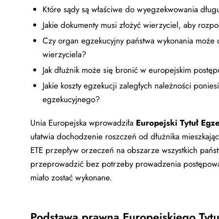
Które sądy są właściwe do wyegzekwowania dłu
Jakie dokumenty musi złożyć wierzyciel, aby rozp
Czy organ egzekucyjny państwa wykonania może o
wierzyciela?
Jak dłużnik może się bronić w europejskim postę
Jakie koszty egzekucji zaległych należności ponies
egzekucyjnego?
Unia Europejska wprowadziła
Europejski Tytuł Egz
ułatwia dochodzenie roszczeń od dłużnika mieszkając
ETE przepływ orzeczeń na obszarze wszystkich pańs
przeprowadzić bez potrzeby prowadzenia postępowa
miało zostać wykonane.
Podstawa prawna Europejskiego Tyt