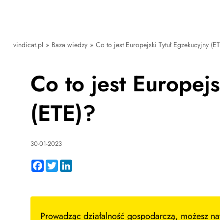
vindicat.pl
»
Baza wiedzy
»
Co to jest Europejski Tytuł Egzekucyjny (E
Co to jest Europej
(ETE)?
30-01-2023
Facebook
Twitter
LinkedIn
Prowadząc działalność gospodarczą, możesz natk