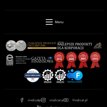
Menu
Windykacja online
Kancelaria windykacyjna
Giełda długów
Cennik
O firmie
Baza wiedzy
Kontakt
Kalkulator odsetek
Miasta
Partnerzy
FAQ
Regulamin
OWU
Prywatność
vindicatpl
vindicat.pl
Vindicat.pl