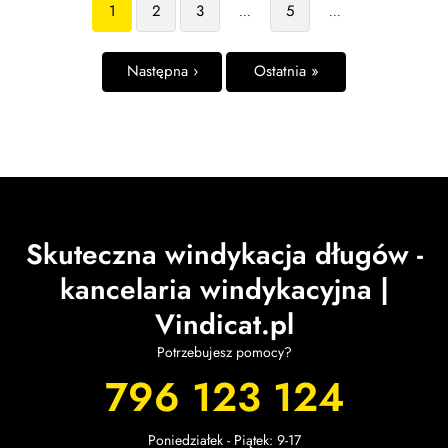
1
2
3
5
...
...
Następna ›
Ostatnia »
Skuteczna windykacja długów -
kancelaria windykacyjna |
Vindicat.pl
Potrzebujesz pomocy?
796 123 124
Poniedziałek - Piątek: 9-17