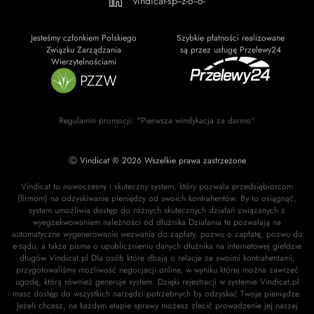
vindicat-sp--z-o--o-
Jesteśmy członkiem Polskiego
Szybkie płatności realizowane
Związku Zarządzania
są przez usługę Przelewy24
Wierzytelnościami
Regulamin promocji: "Pierwsza windykacja za darmo"
Ⓒ Vindicat ® 2026 Wszelkie prawa zastrzeżone
Vindicat to nowoczesny i skuteczny system, który pozwala przedsiębiorcom
(firmom) na odzyskiwanie pieniędzy od swoich kontrahentów. By to osiągnąć,
system umożliwia dostęp do różnych skutecznych działań związanych z
wyegzekwowaniem należności od dłużnika Działania te pozwalają na
automatyczne wygenerowanie wezwania do zapłaty, pozwu o zapłatę, pozwu do
e-sądu, a także pisma o upublicznieniu danych dłużnika na internetowej giełdzie
długów Vindicat.pl Dla osób które dbają o relacje ze swoimi kontrahentami,
przygotowaliśmy możliwość negocjacji online, w wyniku której można zawrzeć
ugodę, którą również generuje system. Dzięki rejestracji w systemie Vindicat.pl
masz dostęp do wszystkich narzędzi potrzebnych by odzyskać Twoje pieniądze.
Jeżeli chcesz, na każdym etapie sprawy możesz zlecić prowadzenie jej naszej