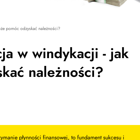
 może pomóc odzyskać należności?
ja w windykacji - jak
kać należności?
anie płynności finansowej, to fundament sukcesu i