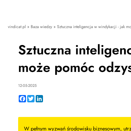
vindicat.pl
»
Baza wiedzy
»
Sztuczna inteligencja w windykacji - jak
Sztuczna inteligenc
może pomóc odzys
12-05-2025
Facebook
Twitter
LinkedIn
W pełnym wyzwań środowisku biznesowym, utrzym