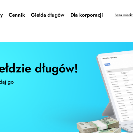
ty
Cennik
Giełda długów
Dla korporacji
Baza wiedz