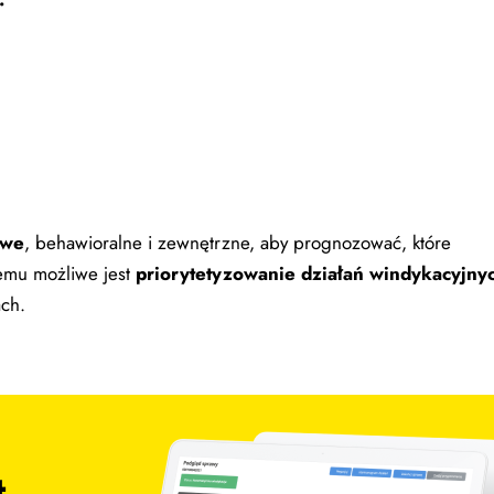
owe
, behawioralne i zewnętrzne, aby prognozować, które
temu możliwe jest
priorytetyzowanie działań windykacyjny
ach.