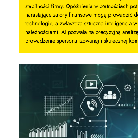
stabilności firmy. Opóźnienia w płatnościach po
narastające zatory finansowe mogą prowadzić 
technologie, a zwłaszcza sztuczna inteligencja 
należnościami. AI pozwala na precyzyjną analiz
prowadzenie spersonalizowanej i skutecznej kom