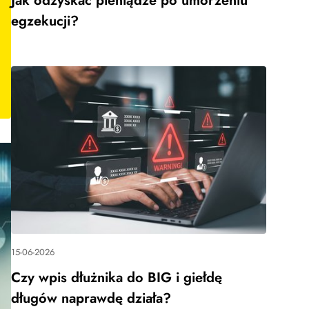
Jak odzyskać pieniądze po umorzeniu
egzekucji?
15-06-2026
Czy wpis dłużnika do BIG i giełdę
długów naprawdę działa?