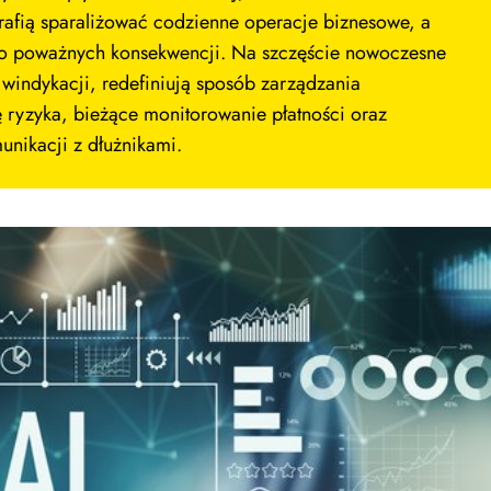
trafią sparaliżować codzienne operacje biznesowe, a
do poważnych konsekwencji. Na szczęście nowoczesne
w windykacji, redefiniują sposób zarządzania
ę ryzyka, bieżące monitorowanie płatności oraz
unikacji z dłużnikami.