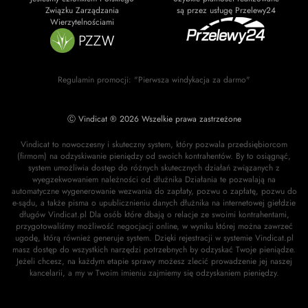
Związku Zarządzania
są przez usługę Przelewy24
Wierzytelnościami
Regulamin promocji: "Pierwsza windykacja za darmo"
Ⓒ Vindicat ® 2026 Wszelkie prawa zastrzeżone
Vindicat to nowoczesny i skuteczny system, który pozwala przedsiębiorcom
(firmom) na odzyskiwanie pieniędzy od swoich kontrahentów. By to osiągnąć,
system umożliwia dostęp do różnych skutecznych działań związanych z
wyegzekwowaniem należności od dłużnika Działania te pozwalają na
automatyczne wygenerowanie wezwania do zapłaty, pozwu o zapłatę, pozwu do
e-sądu, a także pisma o upublicznieniu danych dłużnika na internetowej giełdzie
długów Vindicat.pl Dla osób które dbają o relacje ze swoimi kontrahentami,
przygotowaliśmy możliwość negocjacji online, w wyniku której można zawrzeć
ugodę, którą również generuje system. Dzięki rejestracji w systemie Vindicat.pl
masz dostęp do wszystkich narzędzi potrzebnych by odzyskać Twoje pieniądze.
Jeżeli chcesz, na każdym etapie sprawy możesz zlecić prowadzenie jej naszej
kancelarii, a my w Twoim imieniu zajmiemy się odzyskaniem pieniędzy.