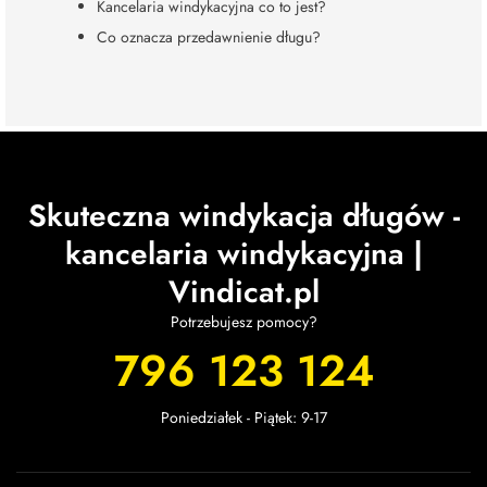
Kancelaria windykacyjna co to jest?
Co oznacza przedawnienie długu?
Skuteczna windykacja długów -
kancelaria windykacyjna |
Vindicat.pl
Potrzebujesz pomocy?
796 123 124
Poniedziałek - Piątek: 9-17