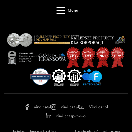
Menu
Windykacja online
Kancelaria windykacyjna
Giełda długów
Cennik
O firmie
Baza wiedzy
Kontakt
Kalkulator odsetek
Miasta
Partnerzy
FAQ
Regulamin
OWU
Prywatność
vindicatpl
vindicat.pl
Vindicat.pl
vindicat-sp--z-o--o-
Jesteśmy członkiem Polskiego
Szybkie płatności realizowane