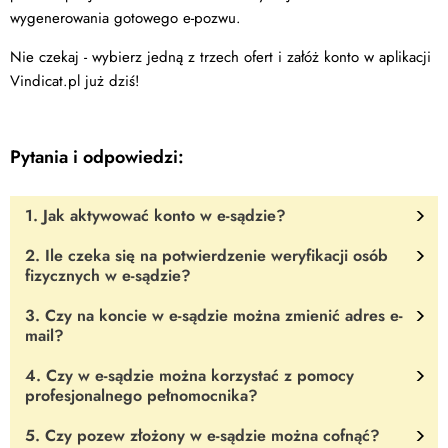
wygenerowania gotowego e-pozwu.
Nie czekaj - wybierz jedną z trzech ofert i załóż konto w aplikacji
Vindicat.pl już dziś!
Pytania i odpowiedzi:
1. Jak aktywować konto w e-sądzie?
2. Ile czeka się na potwierdzenie weryfikacji osób
Twoje konto będzie aktywne po wejściu na stronę, do której link
fizycznych w e-sądzie?
został Ci przesłany na podany w trakcie rejestracji adres e-mail.
Razem z adresem podana jest też nazwa użytkownika - składa się
3. Czy na koncie w e-sądzie można zmienić adres e-
Najczęściej czas oczekiwania wynosi
2-3 dni.
ona z szeregu cyfr. Następnie możesz przejść na stronę główną e-
mail?
sądu i wybrać opcję logowania.
W panelu logowania podajesz
4. Czy w e-sądzie można korzystać z pomocy
nazwę użytkownika, swoje hasło.. i już.
Oczywiście. Jeśli chcesz zmienić podany przy zakładaniu konta
Możesz korzystać ze
profesjonalnego pełnomocnika?
wszystkich dobrodziejstw e-sądu.
adres e-mail,
wybierz opcję „zamiana e-mail” i podaj nowy
adres.
5. Czy pozew złożony w e-sądzie można cofnąć?
Tak.
Aby moc Cię reprezentować, Twój pełnomocnik również