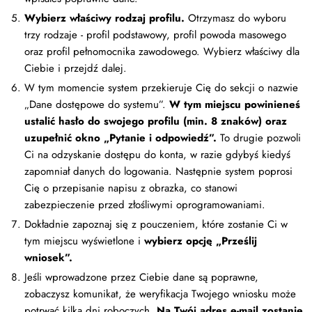
Wybierz właściwy rodzaj profilu.
Otrzymasz do wyboru
trzy rodzaje - profil podstawowy, profil powoda masowego
oraz profil pełnomocnika zawodowego. Wybierz właściwy dla
Ciebie i przejdź dalej.
W tym momencie system przekieruje Cię do sekcji o nazwie
„Dane dostępowe do systemu”.
W tym miejscu powinieneś
ustalić hasło do swojego profilu (min. 8 znaków) oraz
uzupełnić okno „Pytanie i odpowiedź”.
To drugie pozwoli
Ci na odzyskanie dostępu do konta, w razie gdybyś kiedyś
zapomniał danych do logowania. Następnie system poprosi
Cię o przepisanie napisu z obrazka, co stanowi
zabezpieczenie przed złośliwymi oprogramowaniami.
Dokładnie zapoznaj się z pouczeniem, które zostanie Ci w
tym miejscu wyświetlone i
wybierz opcję „Prześlij
wniosek”.
Jeśli wprowadzone przez Ciebie dane są poprawne,
zobaczysz komunikat, że weryfikacja Twojego wniosku może
potrwać kilka dni roboczych.
Na Twój adres e-mail zostanie