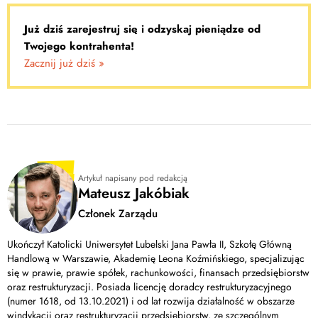
Już dziś zarejestruj się i odzyskaj pieniądze od
Twojego kontrahenta!
Zacznij już dziś »
Artykuł napisany pod redakcją
Mateusz Jakóbiak
Członek Zarządu
Ukończył Katolicki Uniwersytet Lubelski Jana Pawła II, Szkołę Główną
Handlową w Warszawie, Akademię Leona Koźmińskiego, specjalizując
się w prawie, prawie spółek, rachunkowości, finansach przedsiębiorstw
oraz restrukturyzacji. Posiada licencję doradcy restrukturyzacyjnego
(numer 1618, od 13.10.2021) i od lat rozwija działalność w obszarze
windykacji oraz restrukturyzacji przedsiębiorstw, ze szczególnym