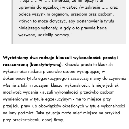
r. Sąd ….. w ….. stwierdza, że niniejszy tytuł
uprawnia do egzekucji w całości/w zakresie ….. oraz
poleca wszystkim organom, urzędom oraz osobom,
których to może dotyczyć, aby postanowienia tytułu
niniejszego wykonały, a gdy o to prawnie będą
wezwane, udzieliły pomocy.“
Wyróżniamy dwa rodzaje klauzuli wykonalności: prostą i
rozszerzoną (konstytutywną)
. Klauzula prosta to klauzula
wykonalności nadana przeciwko osobie występującej w
dokumencie tytułu egzekucyjnego i zazwyczaj mamy do czynienia
właśnie z takim rodzajem klauzul wykonalności. Istnieje jednak
możliwość wydania klauzuli wykonalności przeciwko osobom
wymienionym w tytule egzekucyjnym - ma to miejsce przy
przejściu praw lub obowiązków określonych w tytule wykonalności
na inny podmiot. Taka sytuacja może mieć miejsce na przykład
przy przekształceniu danej firmy.