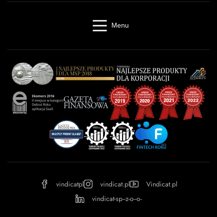
Menu
Windykacja online
Kancelaria windykacyjna
Giełda długów
Cennik
O firmie
Baza wiedzy
Kontakt
Kalkulator odsetek
Miasta
Partnerzy
FAQ
Regulamin
OWU
Prywatność
vindicatpl
vindicat.pl
Vindicat.pl
vindicat-sp--z-o--o-