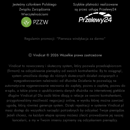
Jesteśmy członkiem Polskiego
Szybkie płatności realizowane
Związku Zarządzania
są przez usługę Przelewy24
Wierzytelnościami
Regulamin promocji: "Pierwsza windykacja za darmo"
Ⓒ Vindicat ® 2026 Wszelkie prawa zastrzeżone
Vindicat to nowoczesny i skuteczny system, który pozwala przedsiębiorcom
(firmom) na odzyskiwanie pieniędzy od swoich kontrahentów. By to osiągnąć,
system umożliwia dostęp do różnych skutecznych działań związanych z
wyegzekwowaniem należności od dłużnika Działania te pozwalają na
automatyczne wygenerowanie wezwania do zapłaty, pozwu o zapłatę, pozwu do
e-sądu, a także pisma o upublicznieniu danych dłużnika na internetowej giełdzie
długów Vindicat.pl Dla osób które dbają o relacje ze swoimi kontrahentami,
przygotowaliśmy możliwość negocjacji online, w wyniku której można zawrzeć
ugodę, którą również generuje system. Dzięki rejestracji w systemie Vindicat.pl
masz dostęp do wszystkich narzędzi potrzebnych by odzyskać Twoje pieniądze.
Jeżeli chcesz, na każdym etapie sprawy możesz zlecić prowadzenie jej naszej
kancelarii, a my w Twoim imieniu zajmiemy się odzyskaniem pieniędzy.