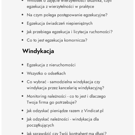
Wniosek o zajęcie wierzytelności dłużnika, czyli
egzekucja z wierzytelności w praktyce
Na czym polega postępowanie egzekucyjne?
Egzekucja świadczeń niepieniężnych
Jak przebiega egzekucja i licytacja ruchomości?
Co to jest egzekucja komornicza?
Windykacja
Egzekucja z nieruchomości
Wszystko o odsetkach
Co wybrać - samodzielna windykacja czy
windykacja przez kancelarię windykacyjną?
Monitoring należności - co to jest i dlaczego
Twoja firma go potrzebuje?
Jak odzyskać pieniądze razem z Vindicat.pl
Jak odzyskać należności - windykacja dla
początkujących
Jak sprawdzić czy Twój kontrahent ma długi?