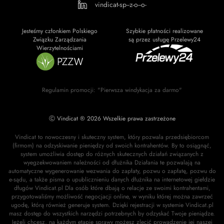
vindicat-sp--z-o--o-
Jesteśmy członkiem Polskiego
Szybkie płatności realizowane
Związku Zarządzania
są przez usługę Przelewy24
Wierzytelnościami
Regulamin promocji: "Pierwsza windykacja za darmo"
Ⓒ Vindicat ® 2026 Wszelkie prawa zastrzeżone
Vindicat to nowoczesny i skuteczny system, który pozwala przedsiębiorcom
(firmom) na odzyskiwanie pieniędzy od swoich kontrahentów. By to osiągnąć,
system umożliwia dostęp do różnych skutecznych działań związanych z
wyegzekwowaniem należności od dłużnika Działania te pozwalają na
automatyczne wygenerowanie wezwania do zapłaty, pozwu o zapłatę, pozwu do
e-sądu, a także pisma o upublicznieniu danych dłużnika na internetowej giełdzie
długów Vindicat.pl Dla osób które dbają o relacje ze swoimi kontrahentami,
przygotowaliśmy możliwość negocjacji online, w wyniku której można zawrzeć
ugodę, którą również generuje system. Dzięki rejestracji w systemie Vindicat.pl
masz dostęp do wszystkich narzędzi potrzebnych by odzyskać Twoje pieniądze.
Jeżeli chcesz, na każdym etapie sprawy możesz zlecić prowadzenie jej naszej