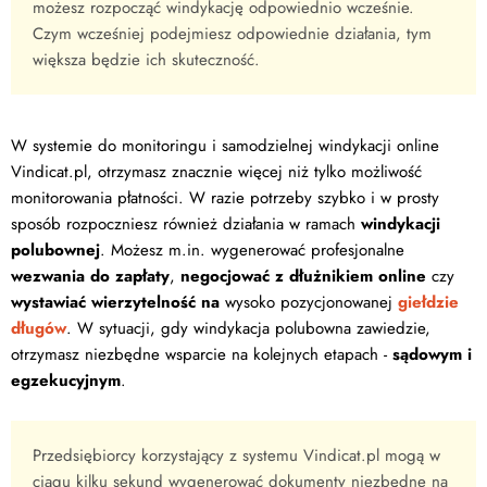
możesz rozpocząć windykację odpowiednio wcześnie.
Czym wcześniej podejmiesz odpowiednie działania, tym
większa będzie ich skuteczność.
W systemie do monitoringu i samodzielnej windykacji online
Vindicat.pl, otrzymasz znacznie więcej niż tylko możliwość
monitorowania płatności. W razie potrzeby szybko i w prosty
sposób rozpoczniesz również działania w ramach
windykacji
polubownej
. Możesz m.in. wygenerować profesjonalne
wezwania do zapłaty
,
negocjować z dłużnikiem online
czy
wystawiać wierzytelność na
wysoko pozycjonowanej
giełdzie
długów
. W sytuacji, gdy windykacja polubowna zawiedzie,
otrzymasz niezbędne wsparcie na kolejnych etapach -
sądowym i
egzekucyjnym
.
Przedsiębiorcy korzystający z systemu Vindicat.pl mogą w
ciągu kilku sekund wygenerować dokumenty niezbędne na