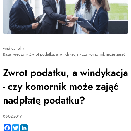
vindicat.pl
»
Baza wiedzy
»
Zwrot podatku, a windykacja - czy komornik może zająć n
Zwrot podatku, a windykacja
- czy komornik może zająć
nadpłatę podatku?
08-02-2019
Facebook
Twitter
LinkedIn