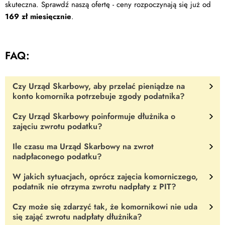
skuteczna. Sprawdź naszą ofertę - ceny rozpoczynają się już od
169 zł miesięcznie
.
FAQ:
Czy Urząd Skarbowy, aby przelać pieniądze na
konto komornika potrzebuje zgody podatnika?
Czy Urząd Skarbowy poinformuje dłużnika o
Zgodnie art. 896 § 1 pkt 2 kodeksu postępowania cywilnego,
zajęciu zwrotu podatku?
komornik
informuje
organ podatkowy, aby ten nie przekazywał
świadczenia dłużnikowi, a zamiast przelał je na konto bankowe
Ile czasu ma Urząd Skarbowy na zwrot
Tak. Komornik
informuje dłużnika
, że ten nie może odebrać
komornika lub do depozytu Ministra Finansów. Zgoda podatnika
nadpłaconego podatku?
zwrotu nadpłaconego podatku z Urzędu Skarbowego i
nie jest więc konieczna.
rozporządzać zajętą należnością.
W jakich sytuacjach, oprócz zajęcia komorniczego,
Urząd Skarbowy ma na dokonanie zwrotu podatnikowi
90 dni
.
podatnik nie otrzyma zwrotu nadpłaty z PIT?
Dotyczy to zarówno podatku dochodowego od osób fizycznych,
jak również firm rozliczających się z podatku dochodowego od
Czy może się zdarzyć tak, że komornikowi nie uda
Zajęcie zwrotu nadpłaty przez komornika faktycznie nie jest
osób prawnych.
się zająć zwrotu nadpłaty dłużnika?
jedyną możliwością, gdy dłużnik nie zobaczy pieniędzy.