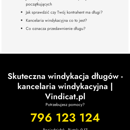
początkujących
Jak sprawdzić czy Twój kontrahent ma długi?
Kancelaria windykacyjna co to jest?
Co oznacza przedawnienie długu?
Skuteczna windykacja długów -
kancelaria windykacyjna |
Vindicat.pl
Potrzebujesz pomocy?
796 123 124
Poniedziałek - Piątek: 9-17