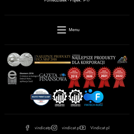
Menu
Windykacja online
Kancelaria windykacyjna
Giełda długów
Cennik
O firmie
Baza wiedzy
Kontakt
Kalkulator odsetek
Miasta
Partnerzy
FAQ
Regulamin
OWU
Prywatność
vindicatpl
vindicat.pl
Vindicat.pl