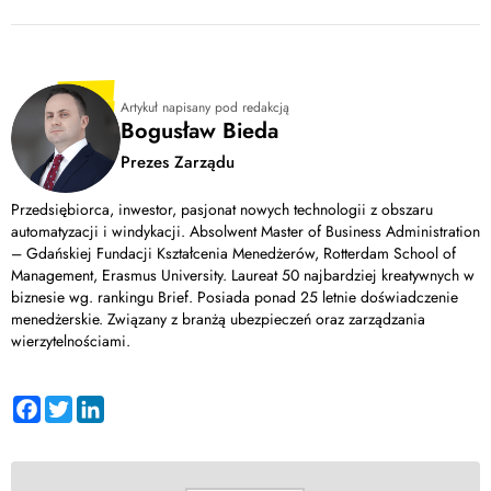
prowadzonych przy pomocy systemu Vindicat.pl kończy się na
chcesz prowadzić przy pomocy aplikacji Vindicat.pl.
najkorzystniejszym dla stron etapie polubownym.
Vindicat.pl to
Wykupienie abonamentu nie oznacza, że każdą sprawę swojej
w pełni kompleksowe rozwiązanie, godne zaufania każdego
firmy musisz prowadzić przy pomocy systemu. Wybierz ofertę
przedsiębiorcy.
najlepiej dopasowaną do Twoich potrzeb i prowadź tyle spraw, ile
Artykuł napisany pod redakcją
Bogusław Bieda
potrzebujesz.
Prezes Zarządu
Przedsiębiorca, inwestor, pasjonat nowych technologii z obszaru
automatyzacji i windykacji. Absolwent Master of Business Administration
– Gdańskiej Fundacji Kształcenia Menedżerów, Rotterdam School of
Management, Erasmus University. Laureat 50 najbardziej kreatywnych w
biznesie wg. rankingu Brief. Posiada ponad 25 letnie doświadczenie
menedżerskie. Związany z branżą ubezpieczeń oraz zarządzania
wierzytelnościami.
Facebook
Twitter
LinkedIn