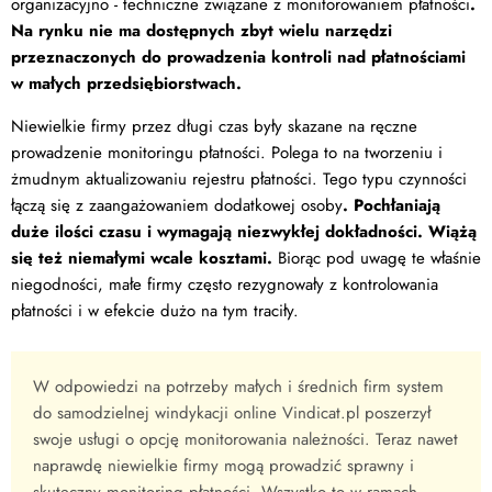
organizacyjno - techniczne związane z monitorowaniem płatności
.
Na rynku nie ma dostępnych zbyt wielu narzędzi
przeznaczonych do prowadzenia kontroli nad płatnościami
w małych przedsiębiorstwach.
Niewielkie firmy przez długi czas były skazane na ręczne
prowadzenie monitoringu płatności. Polega to na tworzeniu i
żmudnym aktualizowaniu rejestru płatności. Tego typu czynności
łączą się z zaangażowaniem dodatkowej osoby
. Pochłaniają
duże ilości czasu i wymagają niezwykłej dokładności. Wiążą
się też niemałymi wcale kosztami.
Biorąc pod uwagę te właśnie
niegodności, małe firmy często rezygnowały z kontrolowania
płatności i w efekcie dużo na tym traciły.
W odpowiedzi na potrzeby małych i średnich firm system
do samodzielnej windykacji online Vindicat.pl poszerzył
swoje usługi o opcję monitorowania należności. Teraz nawet
naprawdę niewielkie firmy mogą prowadzić sprawny i
skuteczny monitoring płatności. Wszystko to w ramach