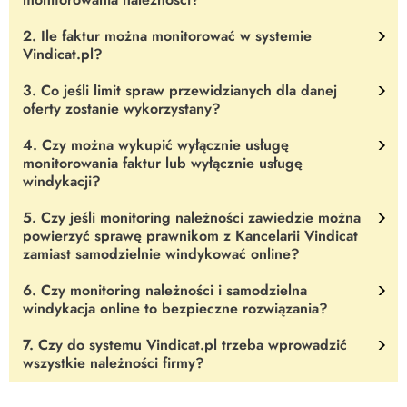
2. Ile faktur można monitorować w systemie
System przypomni Ci o zbliżających się terminach zapłaty i
Vindicat.pl?
podpowie jakie czynności powinieneś podjąć. Umożliwi Ci
wygenerowanie profesjonalnych monitów z przypomnieniem o
3. Co jeśli limit spraw przewidzianych dla danej
To zależy od wybranej oferty.
Do każdej z ofert przypisana jest
płatności.
oferty zostanie wykorzystany?
Dzięki systemowi Vindicat.pl nie będziesz musiał
konkretna liczba faktur do monitorowania. Zapoznaj się ze
zaprzątać sobie głowy datami z faktur - aplikacja o
szczegółami i wybierz ofertę najlepszą dla Twojej firmy.
4. Czy można wykupić wyłącznie usługę
wszystkim Ci przypomni.
Pakiet odnowi się w kolejnym miesiącu i znów będziesz mógł
monitorowania faktur lub wyłącznie usługę
monitorować należności swojej firmy.
windykacji?
5. Czy jeśli monitoring należności zawiedzie można
Nie.
Usługi są ze sobą powiązane.
Wykupując dostęp do
powierzyć sprawę prawnikom z Kancelarii Vindicat
samodzielnej windykacji, możesz jednak w ogóle nie korzystać z
zamiast samodzielnie windykować online?
usługi monitoringu należności. Wybór należy do Ciebie.
6. Czy monitoring należności i samodzielna
Tak. Po rejestracji w systemie na każdym etapie możesz
windykacja online to bezpieczne rozwiązania?
powierzyć sprawę prawnikom z Kancelarii Vindicat.
7. Czy do systemu Vindicat.pl trzeba wprowadzić
Oczywiście. Wszystkie rozwiązania systemu Vindicat.pl opracował
wszystkie należności firmy?
sztab ekspertów z dziedziny windykacji oraz prawników. Zaufało
nam już prawie 3 000 przedsiębiorców, a ponad 90% spraw
Nie.
Każdorazowo decydujesz o tym czy daną sprawę