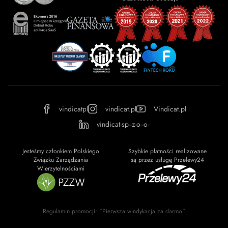
vindicatpl
vindicat.pl
Vindicat.pl
vindicat-sp--z-o--o-
Jesteśmy członkiem Polskiego
Szybkie płatności realizowane
Związku Zarządzania
są przez usługę Przelewy24
Wierzytelnościami
Regulamin promocji: "Pierwsza windykacja za darmo"