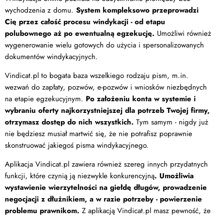
wychodzenia z domu.
System kompleksowo przeprowadzi
Cię przez całość procesu windykacji - od etapu
polubownego aż po ewentualną egzekucję.
Umożliwi również
wygenerowanie wielu gotowych do użycia i spersonalizowanych
dokumentów windykacyjnych.
Vindicat.pl to bogata baza wszelkiego rodzaju pism, m.in.
wezwań do zapłaty, pozwów, e-pozwów i wniosków niezbędnych
na etapie egzekucyjnym.
Po założeniu konta w systemie i
wybraniu oferty najkorzystniejszej dla potrzeb Twojej firmy,
otrzymasz dostęp do nich wszystkich.
Tym samym - nigdy już
nie będziesz musiał martwić się, że nie potrafisz poprawnie
skonstruować jakiegoś pisma windykacyjnego.
Aplikacja Vindicat.pl zawiera również szereg innych przydatnych
funkcji, które czynią ją niezwykle konkurencyjną
. Umożliwia
wystawienie wierzytelności na giełdę długów, prowadzenie
negocjacji z dłużnikiem, a w razie potrzeby - powierzenie
problemu prawnikom.
Z aplikacją Vindicat.pl masz pewność, że