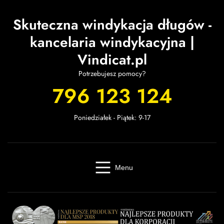
Skuteczna windykacja długów -
kancelaria windykacyjna |
Vindicat.pl
Potrzebujesz pomocy?
796 123 124
Poniedziałek - Piątek: 9-17
Menu
Windykacja online
Kancelaria windykacyjna
Giełda długów
Cennik
O firmie
Baza wiedzy
Kontakt
Kalkulator odsetek
Miasta
Partnerzy
FAQ
Regulamin
OWU
Prywatność