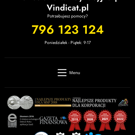
Vindicat.pl
Potrzebujesz pomocy?
796 123 124
Poniedziałek - Piątek: 9-17
Menu
Windykacja online
Kancelaria windykacyjna
Giełda długów
Cennik
O firmie
Baza wiedzy
Kontakt
Kalkulator odsetek
Miasta
Partnerzy
FAQ
Regulamin
OWU
Prywatność