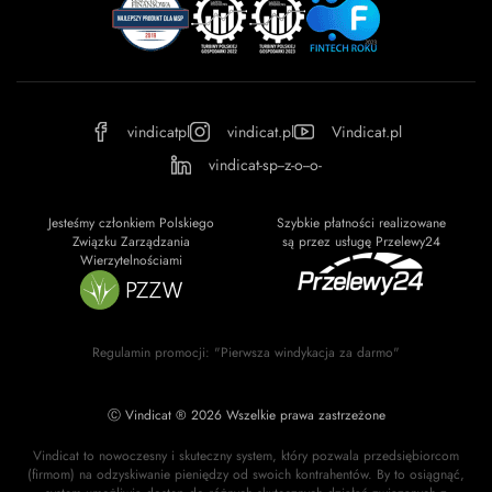
vindicatpl
vindicat.pl
Vindicat.pl
vindicat-sp--z-o--o-
Jesteśmy członkiem Polskiego
Szybkie płatności realizowane
Związku Zarządzania
są przez usługę Przelewy24
Wierzytelnościami
Regulamin promocji: "Pierwsza windykacja za darmo"
Ⓒ Vindicat ® 2026 Wszelkie prawa zastrzeżone
Vindicat to nowoczesny i skuteczny system, który pozwala przedsiębiorcom
(firmom) na odzyskiwanie pieniędzy od swoich kontrahentów. By to osiągnąć,