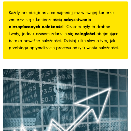
Każdy przedsiębiorca co najmniej raz w swojej karierze
zmierzył się z koniecznością
odzyskiwania
niezapłaconych należności
. Czasem były to drobne
kwoty, jednak czasem zdarzają się
zaległości
obejmujące
bardzo poważne należności. Dzisiaj kilka słów o tym, jak
przebiega optymalizacja procesu odzyskiwania należności.