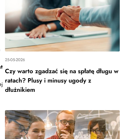
a
25-05-2026
t
Czy warto zgadzać się na spłatę długu w
ratach? Plusy i minusy ugody z
ej
dłużnikiem