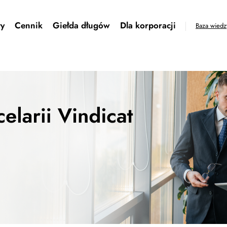
ty
Cennik
Giełda długów
Dla korporacji
Baza wiedz