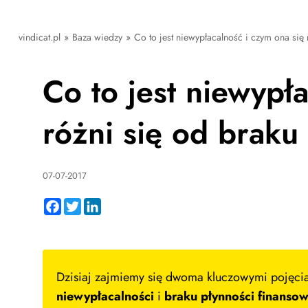
vindicat.pl
»
Baza wiedzy
»
Co to jest niewypłacalność i czym ona się
Co to jest niewypł
różni się od braku
07-07-2017
Facebook
Twitter
LinkedIn
Dzisiaj zajmiemy się dwoma kluczowymi pojęcia
niewypłacalności
i
braku płynności finansow