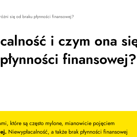
 różni się od braku płynności finansowej?
acalność i czym ona si
 płynności finansowej?
mi, które są często mylone, mianowicie pojęciem
ej.
Niewypłacalność, a także brak płynności finansowej