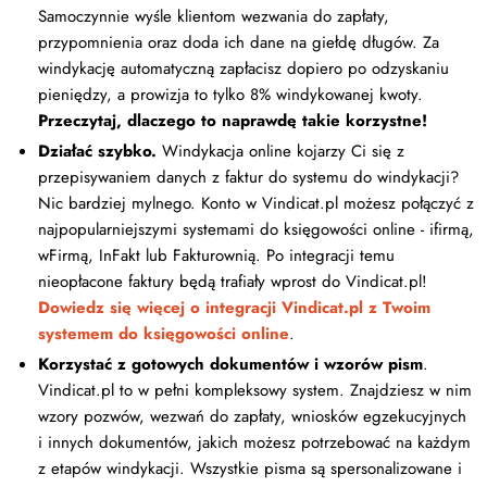
Samoczynnie wyśle klientom wezwania do zapłaty,
przypomnienia oraz doda ich dane na giełdę długów. Za
windykację automatyczną zapłacisz dopiero po odzyskaniu
pieniędzy, a prowizja to tylko 8% windykowanej kwoty.
Przeczytaj, dlaczego to naprawdę takie korzystne!
Działać szybko.
Windykacja online kojarzy Ci się z
przepisywaniem danych z faktur do systemu do windykacji?
Nic bardziej mylnego. Konto w Vindicat.pl możesz połączyć z
najpopularniejszymi systemami do księgowości online - ifirmą,
wFirmą, InFakt lub Fakturownią. Po integracji temu
nieopłacone faktury będą trafiały wprost do Vindicat.pl!
Dowiedz się więcej o integracji Vindicat.pl z Twoim
systemem do księgowości online
.
Korzystać z gotowych dokumentów i wzorów pism
.
Vindicat.pl to w pełni kompleksowy system. Znajdziesz w nim
wzory pozwów, wezwań do zapłaty, wniosków egzekucyjnych
i innych dokumentów, jakich możesz potrzebować na każdym
z etapów windykacji. Wszystkie pisma są spersonalizowane i