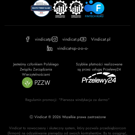
vindicatpl
vindicat.pl
Vindicat.pl
vindicat-sp--z-o--o-
Jesteśmy członkiem Polskiego
Szybkie płatności realizowane
Związku Zarządzania
są przez usługę Przelewy24
Wierzytelnościami
Regulamin promocji: "Pierwsza windykacja za darmo"
Ⓒ Vindicat ® 2026 Wszelkie prawa zastrzeżone
Vindicat to nowoczesny i skuteczny system, który pozwala przedsiębiorcom
(firmom) na odzyskiwanie pieniędzy od swoich kontrahentów. By to osiągnąć,