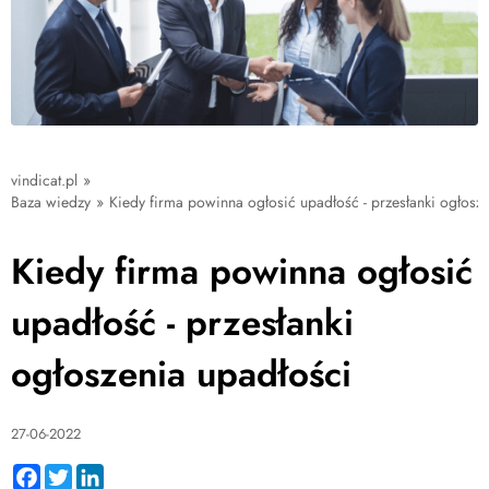
vindicat.pl
»
Baza wiedzy
»
Kiedy firma powinna ogłosić upadłość - przesłanki ogłosz
Kiedy firma powinna ogłosić
upadłość - przesłanki
ogłoszenia upadłości
27-06-2022
Facebook
Twitter
LinkedIn