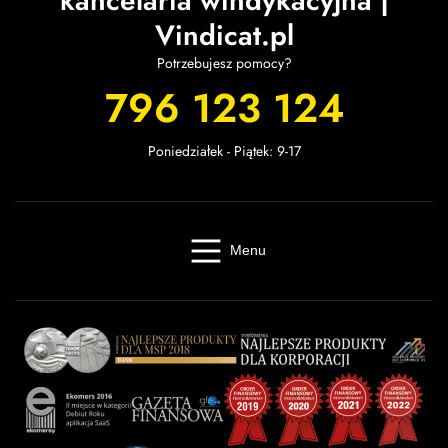
kancelaria windykacyjna |
Vindicat.pl
Potrzebujesz pomocy?
796 123 124
Poniedziałek - Piątek: 9-17
Menu
Windykacja online
Kancelaria windykacyjna
Giełda długów
Cennik
O firmie
Baza wiedzy
Kontakt
Kalkulator odsetek
Miasta
Partnerzy
FAQ
Regulamin
OWU
Prywatność