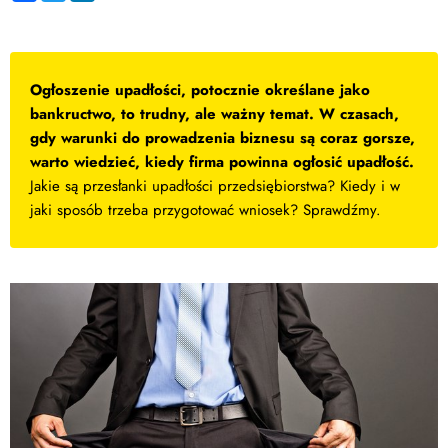
Ogłoszenie upadłości, potocznie określane jako
bankructwo, to trudny, ale ważny temat. W czasach,
gdy warunki do prowadzenia biznesu są coraz gorsze,
warto wiedzieć, kiedy firma powinna ogłosić upadłość.
Jakie są przesłanki upadłości przedsiębiorstwa? Kiedy i w
jaki sposób trzeba przygotować wniosek? Sprawdźmy.