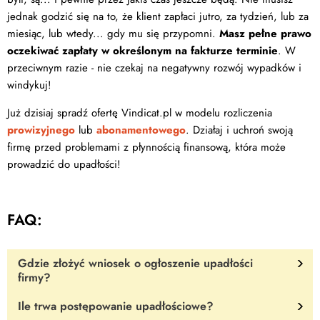
jednak godzić się na to, że klient zapłaci jutro, za tydzień, lub za
miesiąc, lub wtedy... gdy mu się przypomni.
Masz pełne prawo
oczekiwać zapłaty w określonym na fakturze terminie
. W
przeciwnym razie - nie czekaj na negatywny rozwój wypadków i
windykuj!
Już dzisiaj spradź ofertę Vindicat.pl w modelu rozliczenia
prowizyjnego
lub
abonamentowego
. Działaj i uchroń swoją
firmę przed problemami z płynnością finansową, która może
prowadzić do upadłości!
FAQ:
Gdzie złożyć wniosek o ogłoszenie upadłości
firmy?
Ile trwa postępowanie upadłościowe?
Wniosek należy złożyć w
wydziale gospodarczym sądu