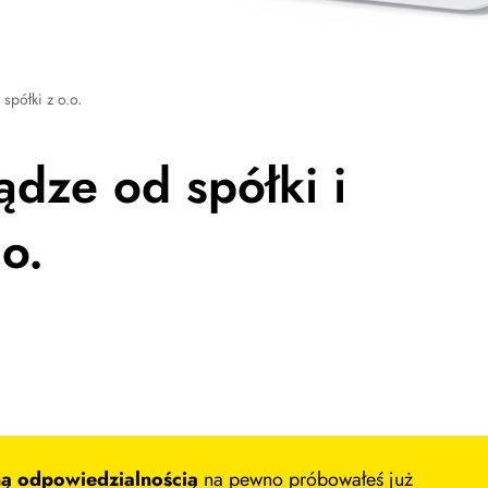
spółki z o.o.
ądze od spółki i
o.
ną odpowiedzialnością
na pewno próbowałeś już