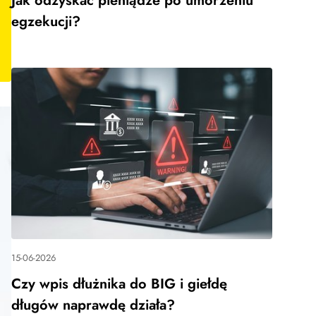
Jak odzyskać pieniądze po umorzeniu
egzekucji?
15-06-2026
Czy wpis dłużnika do BIG i giełdę
długów naprawdę działa?