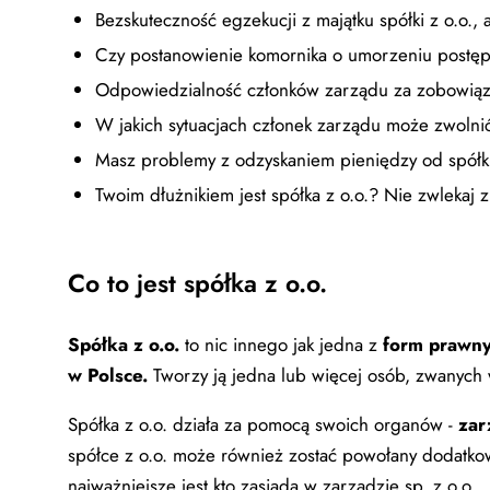
Bezskuteczność egzekucji z majątku spółki z o.o.
Czy postanowienie komornika o umorzeniu postęp
Odpowiedzialność członków zarządu za zobowiązan
W jakich sytuacjach członek zarządu może zwolnić
Masz problemy z odzyskaniem pieniędzy od spółki 
Twoim dłużnikiem jest spółka z o.o.? Nie zwlekaj z
Co to jest spółka z o.o.
Spółka z o.o.
to nic innego jak jedna z
form prawny
w Polsce.
Tworzy ją jedna lub więcej osób, zwanych 
Spółka z o.o. działa za pomocą swoich organów -
zar
spółce z o.o. może również zostać powołany dodatkow
najważniejsze jest kto zasiada w zarządzie sp. z o.o.