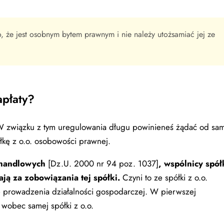
 że jest osobnym bytem prawnym i nie należy utożsamiać jej ze
apłaty?
 W związku z tym uregulowania długu powinieneś żądać od sa
ółkę z o.o. osobowości prawnej.
k handlowych
[Dz.U. 2000 nr 94 poz. 1037]
, wspólnicy spół
ją za zobowiązania tej spółki.
Czyni to ze spółki z o.o.
ę prowadzenia działalności gospodarczej. W pierwszej
 wobec samej spółki z o.o.