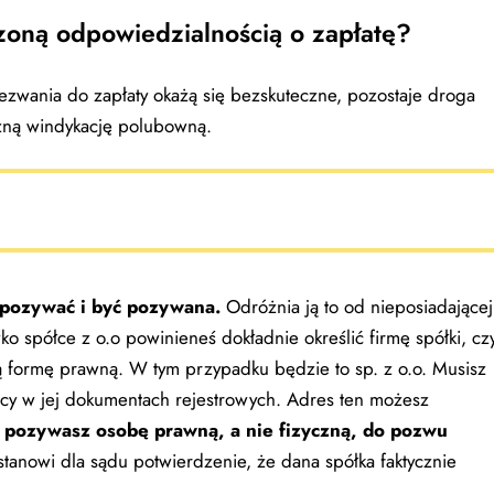
oną odpowiedzialnością o zapłatę?
wezwania do zapłaty okażą się bezskuteczne, pozostaje droga
zną windykację polubowną.
 pozywać i być pozywana.
Odróżnia ją to od nieposiadającej
o spółce z o.o powinieneś dokładnie określić firmę spółki, czy
ą formę prawną. W tym przypadku będzie to sp. z o.o. Musisz
jący w jej dokumentach rejestrowych. Adres ten możesz
e pozywasz osobę prawną, a nie fizyczną, do pozwu
stanowi dla sądu potwierdzenie, że dana spółka faktycznie