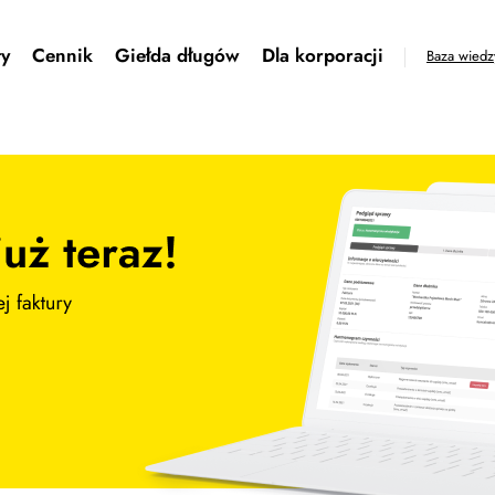
ty
Cennik
Giełda długów
Dla korporacji
Baza wiedz