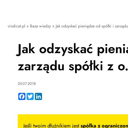
vindicat.pl
»
Baza wiedzy
»
Jak odzyskać pieniądze od spółki i zarządu 
Jak odzyskać pieni
zarządu spółki z o.
25-07-2018
Facebook
Twitter
LinkedIn
Jeśli twoim dłużnikiem jest
spółka z ograniczo