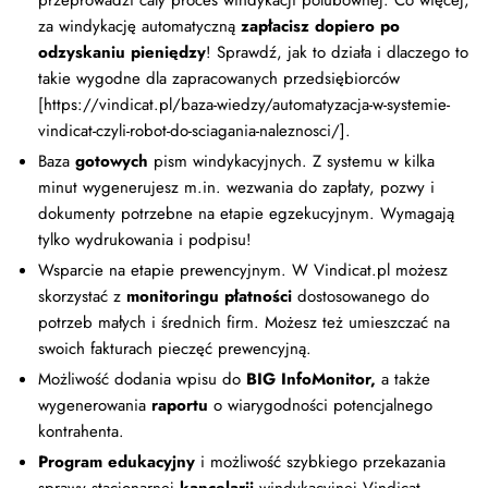
przeprowadzi cały proces windykacji polubownej. Co więcej,
za windykację automatyczną
zapłacisz dopiero po
odzyskaniu pieniędzy
! Sprawdź, jak to działa i dlaczego to
takie wygodne dla zapracowanych przedsiębiorców
[https://vindicat.pl/baza-wiedzy/automatyzacja-w-systemie-
vindicat-czyli-robot-do-sciagania-naleznosci/].
Baza
gotowych
pism windykacyjnych. Z systemu w kilka
minut wygenerujesz m.in. wezwania do zapłaty, pozwy i
dokumenty potrzebne na etapie egzekucyjnym. Wymagają
tylko wydrukowania i podpisu!
Wsparcie na etapie prewencyjnym. W Vindicat.pl możesz
skorzystać z
monitoringu
płatności
dostosowanego do
potrzeb małych i średnich firm. Możesz też umieszczać na
swoich fakturach pieczęć prewencyjną.
Możliwość dodania wpisu do
BIG InfoMonitor,
a także
wygenerowania
r
aportu
o wiarygodności potencjalnego
kontrahenta.
Program edukacyjny
i możliwość szybkiego przekazania