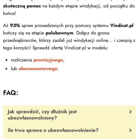
skuteczną pomoc
na każdym etapie windykacji, od początku do
końca!
Aż
93%
spraw prowadzonych przy pomocy systemu
Vindicat.pl
kończy się na etapie
polubownym
. Dołącz do grona
przedsiębiorców, którzy zaufali już windykacji online... i czerpią z
tego korzyści! Sprawdź ofertę Vindicat.pl w modelu:
rozliczenia
prowizyjnego
,
lub
abonamentowego
.
FAQ:
Jak sprawdzić, czy dłużnik jest
ubezwłasnowolniony?
Ile trwa sprawa o ubezwłasnowolnienie?
Niestety w Polsce jest to
bardzo problematyczne
. Nie istnieje