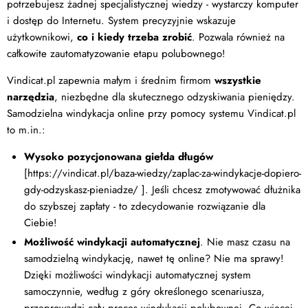
potrzebujesz żadnej specjalistycznej wiedzy - wystarczy komputer
i dostęp do Internetu. System precyzyjnie wskazuje
użytkownikowi,
co i kiedy trzeba zrobić
. Pozwala również na
całkowite zautomatyzowanie etapu polubownego!
Vindicat.pl zapewnia małym i średnim firmom
wszystkie
narzędzia
, niezbędne dla skutecznego odzyskiwania pieniędzy.
Samodzielna windykacja online przy pomocy systemu Vindicat.pl
to m.in.:
Wysoko pozycjonowana giełda długów
[https://vindicat.pl/baza-wiedzy/zaplac-za-windykacje-dopiero-
gdy-odzyskasz-pieniadze/ ]. Jeśli chcesz zmotywować dłużnika
do szybszej zapłaty - to zdecydowanie rozwiązanie dla
Ciebie!
Możliwość windykacji automatycznej
. Nie masz czasu na
samodzielną windykację, nawet tę online? Nie ma sprawy!
Dzięki możliwości windykacji automatycznej system
samoczynnie, według z góry określonego scenariusza,