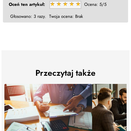
wymagały
zatwierdzenia
przez jej kuratora.
Oceń ten artykuł:
Ocena:
5/5
Głosowano:
3 razy.
Twoja ocena:
Brak
Przeczytaj także