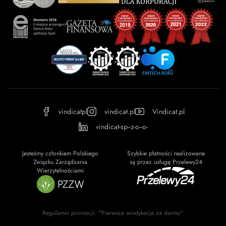
vindicatpl
vindicat.pl
Vindicat.pl
vindicat-sp--z-o--o-
Jesteśmy członkiem Polskiego
Szybkie płatności realizowane
Związku Zarządzania
są przez usługę Przelewy24
Wierzytelnościami
Regulamin promocji: "Pierwsza windykacja za darmo"