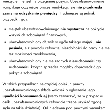
wierzyciel nie jest na przegranej pozycji. Ubezwłasnowolnienie
komplikuje oczywiście proces windykacji, ale
nie przekreśla
szans na odzyskanie pieniędzy
. Trudniejsze są jednak
przypadki, gdy:
majątek ubezwłasnowolnionego
nie wystarcza
na pokrycie
wszystkich zobowiązań finansowych,
ubezwłasnowolniony dłużnik w ogóle takiego majątku
nie
posiada
, a z powodu całkowitej niezdolności do pracy nie ma
też możliwości zarobkowania,
ubezwłasnowolniony nie ma żadnych
nieruchomości
czy
ruchomości
, których sprzedaż mogłaby doprowadzić go
pokrycia zobowiązań.
W takich przypadkach najczęściej opiekun prawny
ubezwłasnowolnionego składa wniosek o ogłoszenie jego
upadłości konsumenckiej
(warto zaznaczyć, że w przypadku
osób ubezwłasnowolnionych całkowicie trzeba uzyskać zgodę
sądu na takie działanie). Od niedawna pod pewnymi warunkami