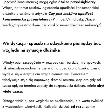
upadłość konsumencką mogą ogłosić także
przedsiębiorcy
.
Więcej na temat skutków ogłoszenia upadłości konsumenckiej
dłużnika pisaliśmy w artykule
Czy jest możliwa upadłość
konsumencka przedsiębiorcy?
[https://vindicat.pl/baza-
wiedzy/czy-jest-mozliwa-upadlosc-konsumencka-przedsiebiorcy/].
Windykacja - sposób na odzyskanie pieniędzy bez
względu na sytuację dłużnika
Windykacja, szczególnie w przypadkach bardziej nietypowych,
jak ubezwłasnowolnienie czy widmo upadłości dłużnika, często
wydaje się wierzycielom wręcz niemożliwa. Tymczasem
windykacja staje się naprawdę skomplikowana, dopiero gdy od
czasu upływu terminu zapłaty do rozpoczęcia działań, minie
zbyt
wiele czasu
.
Dlatego właśnie, bez względu na okoliczności, nie warto zwlekać
z wszczęciem windykacji. Najlepiej działać
od razu
, zanim