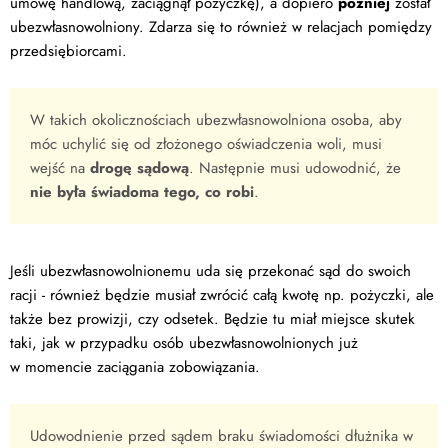
umowę handlową, zaciągnął pożyczkę), a dopiero
później
został
ubezwłasnowolniony. Zdarza się to również w relacjach pomiędzy
przedsiębiorcami.
W takich okolicznościach ubezwłasnowolniona osoba, aby
móc uchylić się od złożonego oświadczenia woli, musi
wejść na
drogę sądową
. Następnie musi udowodnić, że
nie była świadoma tego, co robi
.
Jeśli ubezwłasnowolnionemu uda się przekonać sąd do swoich
racji - również będzie musiał zwrócić całą kwotę np. pożyczki, ale
także bez prowizji, czy odsetek. Będzie tu miał miejsce skutek
taki, jak w przypadku osób ubezwłasnowolnionych już
w momencie zaciągania zobowiązania.
Udowodnienie przed sądem braku świadomości dłużnika w