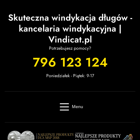
Skuteczna windykacja długów -
kancelaria windykacyjna |
Vindicat.pl
Potrzebujesz pomocy?
796 123 124
Poniedziałek - Piątek: 9-17
Menu
Windykacja online
Kancelaria windykacyjna
Giełda długów
Cennik
O firmie
Baza wiedzy
Kontakt
Kalkulator odsetek
Miasta
Partnerzy
FAQ
Regulamin
OWU
Prywatność