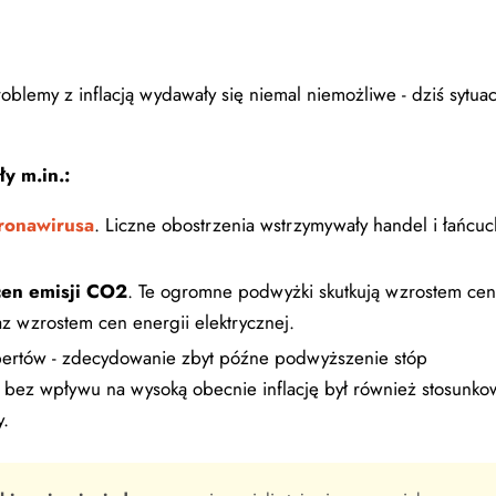
.
blemy z inflacją wydawały się niemal niemożliwe - dziś sytuac
y m.in.:
ronawirusa
. Liczne obostrzenia wstrzymywały handel i łańcuc
cen emisji CO2
. Te ogromne podwyżki skutkują wzrostem cen
 wzrostem cen energii elektrycznej.
spertów - zdecydowanie zbyt późne podwyższenie stóp
e bez wpływu na wysoką obecnie inflację był również stosunk
y.