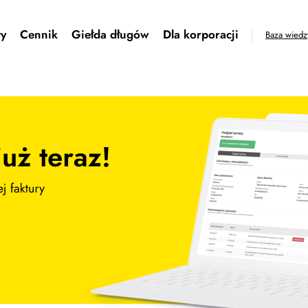
ty
Cennik
Giełda długów
Dla korporacji
Baza wiedz