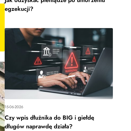
Jak odzyskać pieniądze po umorzeniu
egzekucji?
15-06-2026
Czy wpis dłużnika do BIG i giełdę
długów naprawdę działa?