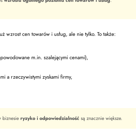
es
wzrostu ogólnego poziomu cen towarów i usług
.
ż wzrost cen towarów i usług, ale nie tylko. To także:
powodowane m.in. szalejącymi cenami),
i a rzeczywistymi zyskami firmy,
w biznesie
ryzyko i odpowiedzialność
są znacznie większe.