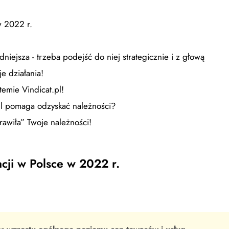
w 2022 r.
niejsza - trzeba podejść do niej strategicznie i z głową
je działania!
temie Vindicat.pl!
t.pl pomaga odzyskać należności?
trawiła” Twoje należności!
acji w Polsce w 2022 r.