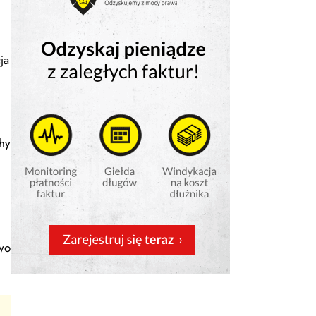
ja
hy
owo