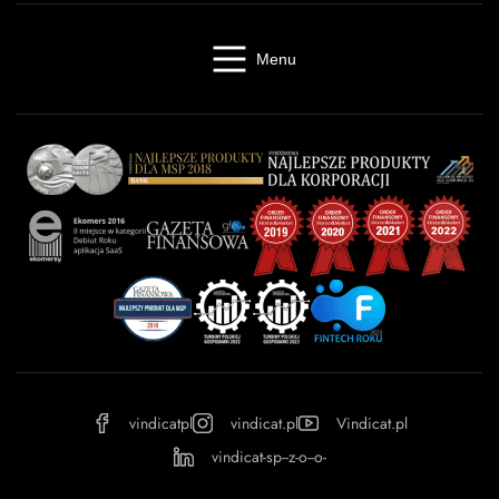
Menu
Windykacja online
Kancelaria windykacyjna
Giełda długów
Cennik
O firmie
Baza wiedzy
Kontakt
Kalkulator odsetek
Miasta
Partnerzy
FAQ
Regulamin
OWU
Prywatność
vindicatpl
vindicat.pl
Vindicat.pl
vindicat-sp--z-o--o-