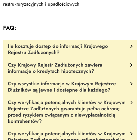
restrukturyzacyjnych i upadłościowych.
FAQ:
Ile kosztuje dostęp do informacji Krajowego
Rejestru Zadłużonych?
Czy Krajowy Rejestr Zadłużonych zawiera
Korzystanie z danych zawartych w Portalu Publicznym KRZ jest
informacje o kredytach hipotecznych?
całkowicie bezpłatne.
Czy wszystkie informacje w Krajowym Rejestrze
NIE
. Krajowy Rejestr Zadłużonych obejmuje głównie informacje o
Dłużników są jawne i dostępne dla każdego?
zaległościach płatniczych i postępowaniach upadłościowych, nie
zawiera jednak szczegółów dotyczących konkretnych rodzajów
Czy weryfikacja potencjalnych klientów w Krajowym
NIE.
Dostęp do danych w rejestrze mogą być ograniczone ze
zobowiązań finansowych.
Rejestrze Zadłużonych gwarantuje pełną ochronę
względu na ochronę prywatności i dostępność jedynie dla
przed ryzykiem związanym z niewypłacalnością
uprawnionych osób lub instytucji (Rejestr dla Organów
kontrahentów?
Administracji Publicznej, Portal Użytkowników Branżowych).
Czy weryfikacja potencjalnych klientów w Krajowym
NIE
. Choć weryfikacja klienta w KRZ znacznie zmniejsza ryzyko,
Rejestrze Zadłużonych pomaga uniknąć transakcji z