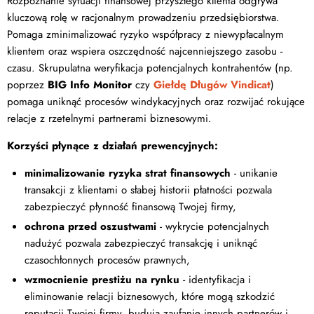
Rozpoznanie sytuacji finansowej przyszłego klienta odgrywa
kluczową rolę w racjonalnym prowadzeniu przedsiębiorstwa.
Pomaga zminimalizować ryzyko współpracy z niewypłacalnym
klientem oraz wspiera oszczędność najcenniejszego zasobu -
czasu. Skrupulatna weryfikacja potencjalnych kontrahentów (np.
poprzez
BIG Info Monitor
czy
Giełdę Długów Vindicat
)
pomaga uniknąć procesów windykacyjnych oraz rozwijać rokujące
relacje z rzetelnymi partnerami biznesowymi.
Korzyści płynące z działań prewencyjnych:
minimalizowanie ryzyka strat finansowych
- unikanie
transakcji z klientami o słabej historii płatności pozwala
zabezpieczyć płynność finansową Twojej firmy,
ochrona przed oszustwami
- wykrycie potencjalnych
nadużyć pozwala zabezpieczyć transakcję i uniknąć
czasochłonnych procesów prawnych,
wzmocnienie prestiżu na rynku
- identyfikacja i
eliminowanie relacji biznesowych, które mogą szkodzić
reputacji Twojej firmy, budują zaufanie innych partnerów i