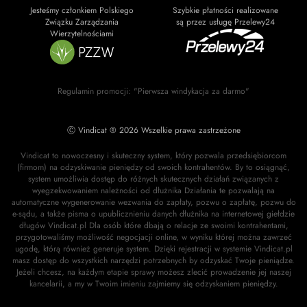
Jesteśmy członkiem Polskiego
Szybkie płatności realizowane
Związku Zarządzania
są przez usługę Przelewy24
Wierzytelnościami
Regulamin promocji: "Pierwsza windykacja za darmo"
Ⓒ Vindicat ® 2026 Wszelkie prawa zastrzeżone
Vindicat to nowoczesny i skuteczny system, który pozwala przedsiębiorcom
(firmom) na odzyskiwanie pieniędzy od swoich kontrahentów. By to osiągnąć,
system umożliwia dostęp do różnych skutecznych działań związanych z
wyegzekwowaniem należności od dłużnika Działania te pozwalają na
automatyczne wygenerowanie wezwania do zapłaty, pozwu o zapłatę, pozwu do
e-sądu, a także pisma o upublicznieniu danych dłużnika na internetowej giełdzie
długów Vindicat.pl Dla osób które dbają o relacje ze swoimi kontrahentami,
przygotowaliśmy możliwość negocjacji online, w wyniku której można zawrzeć
ugodę, którą również generuje system. Dzięki rejestracji w systemie Vindicat.pl
masz dostęp do wszystkich narzędzi potrzebnych by odzyskać Twoje pieniądze.
Jeżeli chcesz, na każdym etapie sprawy możesz zlecić prowadzenie jej naszej
kancelarii, a my w Twoim imieniu zajmiemy się odzyskaniem pieniędzy.