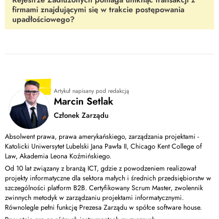
nie jest w stanie całkowicie wykluczyć niewypłacalności
firmami znajdującymi się w trakcie postępowania
kontrahenta. Skorzystaj z usług
Vindicat.pl
i uzupełnij sposób
upadłościowego?
weryfikacji klienta o dodatkowe, branżowe metody.
TAK
. Weryfikacja potencjalnych klientów w KRZ pozwala na
uzyskanie informacji o ewentualnych problemach finansowych, w
tym postępowaniach upadłościowych, co pomaga unikać ryzyka
współpracy z niewypłacalnymi partnerami.
Artykuł napisany pod redakcją
Marcin Setlak
Członek Zarządu
Absolwent prawa, prawa amerykańskiego, zarządzania projektami -
Katolicki Uniwersytet Lubelski Jana Pawła II, Chicago Kent College of
Law, Akademia Leona Koźmińskiego.
Od 10 lat związany z branżą ICT, gdzie z powodzeniem realizował
projekty informatyczne dla sektora małych i średnich przedsiębiorstw w
szczególności platform B2B. Certyfikowany Scrum Master, zwolennik
zwinnych metodyk w zarządzaniu projektami informatycznymi.
Równolegle pełni funkcję Prezesa Zarządu w spółce software house.