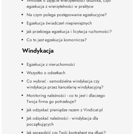
Wniosek o zajęcie wierzytelności dłużnika, czyli
egzekucja z wierzytelności w praktyce
Na czym polega postępowanie egzekucyjne?
Egzekucja świadczeń niepieniężnych
Jak przebiega egzekucja i licytacja ruchomości?
Co to jest egzekucja komornicza?
Windykacja
Egzekucja z nieruchomości
Wszystko o odsetkach
Co wybrać - samodzielna windykacja czy
windykacja przez kancelarię windykacyjną?
Monitoring należności - co to jest i dlaczego
Twoja firma go potrzebuje?
Jak odzyskać pieniądze razem z Vindicat.pl
Jak odzyskać należności - windykacja dla
początkujących
Jak sprawdzić czy Twój kontrahent ma długi?