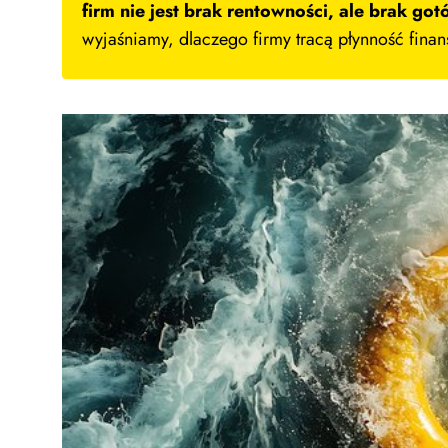
firm nie jest brak rentowności, ale brak go
wyjaśniamy, dlaczego firmy tracą płynność fina