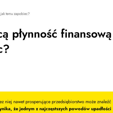
i jak temu zapobiec?
cą płynność finansową
c?
Bez niej nawet prosperujące przedsiębiorstwo może znaleźć
nika, że jednym z najczęstszych powodów upadłości