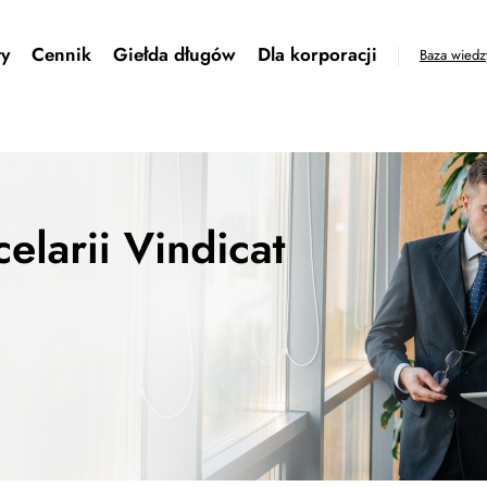
ty
Cennik
Giełda długów
Dla korporacji
Baza wiedz