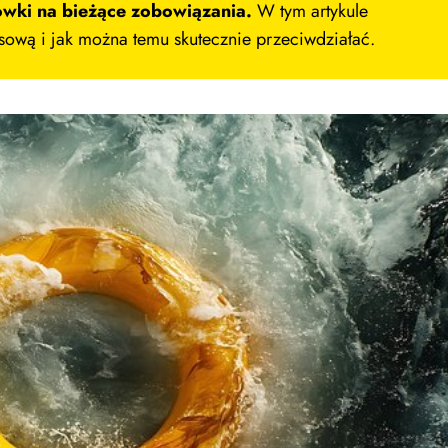
tówki na bieżące zobowiązania.
W tym artykule
nsową i jak można temu skutecznie przeciwdziałać.