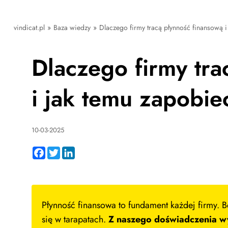
vindicat.pl
»
Baza wiedzy
»
Dlaczego firmy tracą płynność finansową 
Dlaczego firmy tra
i jak temu zapobie
10-03-2025
Facebook
Twitter
LinkedIn
Płynność finansowa to fundament każdej firmy. 
się w tarapatach.
Z naszego doświadczenia wy