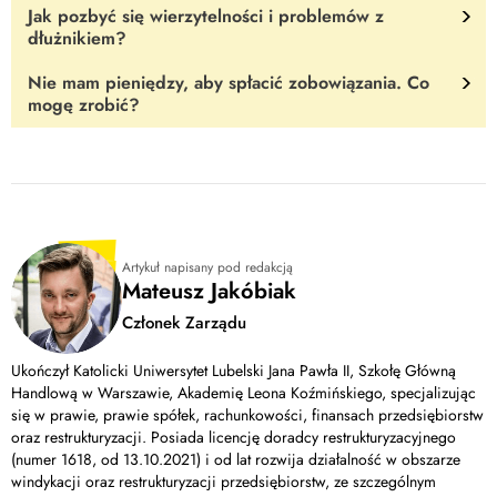
przede wszystkim: utratę pracy lub zdegradowanie na niższe
Jak pozbyć się wierzytelności i problemów z
W pierwszej kolejności
spróbuj spłacić długi bez zapożyczania
stanowisko, nieumiejętne zarządzanie finansami, zmianę sytuacji
dłużnikiem?
się
. Jeśli bardzo Ci zależy, to koniecznie
skontaktuj się z
życiowej i uzależnienia.
doradcą finansowym
, aby rozważnie dobrać kolejny kredyt i
Nie mam pieniędzy, aby spłacić zobowiązania. Co
Najszybszym sposobem jest dodanie swojej wierzytelności na
opracować strategię spłaty kredytu i zadłużenia, które już masz.
mogę zrobić?
giełdę długów Vindicat
.
Po pierwsze skontaktuj się z wierzycielami lub reprezentującymi
ich windykatorami. Razem opracujecie raty, które dasz radę
spłacić lub wypracujecie inne dogodne rozwiązanie.
Artykuł napisany pod redakcją
Mateusz Jakóbiak
Członek Zarządu
Ukończył Katolicki Uniwersytet Lubelski Jana Pawła II, Szkołę Główną
Handlową w Warszawie, Akademię Leona Koźmińskiego, specjalizując
się w prawie, prawie spółek, rachunkowości, finansach przedsiębiorstw
oraz restrukturyzacji. Posiada licencję doradcy restrukturyzacyjnego
(numer 1618, od 13.10.2021) i od lat rozwija działalność w obszarze
windykacji oraz restrukturyzacji przedsiębiorstw, ze szczególnym