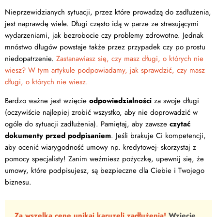
Nieprzewidzianych sytuacji, przez które prowadzą do zadłużenia,
jest naprawdę wiele. Długi często idą w parze ze stresującymi
wydarzeniami, jak bezrobocie czy problemy zdrowotne. Jednak
mnóstwo długów powstaje także przez przypadek czy po prostu
niedopatrzenie.
Zastanawiasz się, czy masz długi, o których nie
wiesz? W tym artykule podpowiadamy, jak sprawdzić, czy masz
długi, o których nie wiesz.
Bardzo ważne jest wzięcie
odpowiedzialności
za swoje długi
(oczywiście najlepiej zrobić wszystko, aby nie doprowadzić w
ogóle do sytuacji zadłużenia). Pamiętaj, aby zawsze
czytać
dokumenty przed podpisaniem
. Jeśli brakuje Ci kompetencji,
aby ocenić wiarygodność umowy np. kredytowej- skorzystaj z
pomocy specjalisty! Zanim weźmiesz pożyczkę, upewnij się, że
umowy, które podpisujesz, są bezpieczne dla Ciebie i Twojego
biznesu.
Za wszelką cenę unikaj karuzeli zadłużenia!
Wzięcie