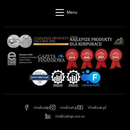
Menu
Windykacja online
Kancelaria windykacyjna
Giełda długów
Cennik
O firmie
Baza wiedzy
Kontakt
Kalkulator odsetek
Miasta
Partnerzy
FAQ
Regulamin
OWU
Prywatność
vindicatpl
vindicat.pl
Vindicat.pl
vindicat-sp--z-o--o-