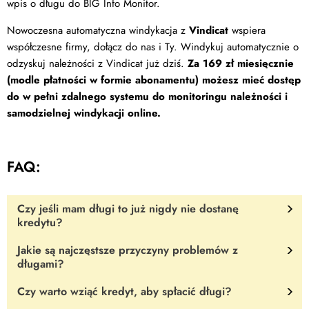
wpis o długu do BIG Info Monitor.
Nowoczesna automatyczna windykacja z
Vindicat
wspiera
współczesne firmy, dołącz do nas i Ty. Windykuj automatycznie o
odzyskuj należności z Vindicat już dziś.
Za 169 zł miesięcznie
(modle płatności w formie abonamentu) możesz mieć dostęp
do w pełni zdalnego systemu do monitoringu należności i
samodzielnej windykacji online.
FAQ:
Czy jeśli mam długi to już nigdy nie dostanę
kredytu?
Jakie są najczęstsze przyczyny problemów z
Nie, to Cię nie przekreśla. Banki biorą pod uwagę historię
długami?
zadłużenia, ale ostateczną decyzję podejmą w oparciu również o
stabilność zatrudnienia, wysokość dochodów, a także to jak
Czy warto wziąć kredyt, aby spłacić długi?
Do najczęstszych przyczyn problemów z długami zaliczamy
szybko dłużnik spłacił swoje długi.