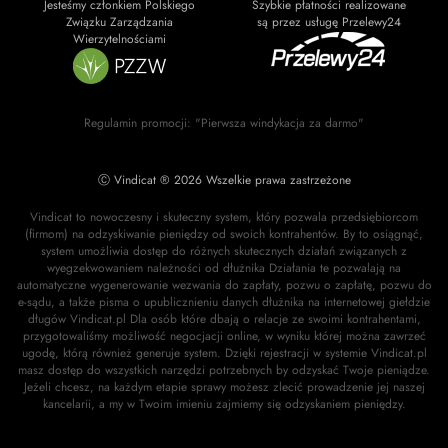
Jesteśmy członkiem Polskiego
Szybkie płatności realizowane
Związku Zarządzania
są przez usługę Przelewy24
Wierzytelnościami
Regulamin promocji: "Pierwsza windykacja za darmo"
Ⓒ Vindicat ® 2026 Wszelkie prawa zastrzeżone
Vindicat to nowoczesny i skuteczny system, który pozwala przedsiębiorcom
(firmom) na odzyskiwanie pieniędzy od swoich kontrahentów. By to osiągnąć,
system umożliwia dostęp do różnych skutecznych działań związanych z
wyegzekwowaniem należności od dłużnika Działania te pozwalają na
automatyczne wygenerowanie wezwania do zapłaty, pozwu o zapłatę, pozwu do
e-sądu, a także pisma o upublicznieniu danych dłużnika na internetowej giełdzie
długów Vindicat.pl Dla osób które dbają o relacje ze swoimi kontrahentami,
przygotowaliśmy możliwość negocjacji online, w wyniku której można zawrzeć
ugodę, którą również generuje system. Dzięki rejestracji w systemie Vindicat.pl
masz dostęp do wszystkich narzędzi potrzebnych by odzyskać Twoje pieniądze.
Jeżeli chcesz, na każdym etapie sprawy możesz zlecić prowadzenie jej naszej
kancelarii, a my w Twoim imieniu zajmiemy się odzyskaniem pieniędzy.