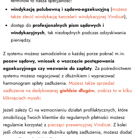
terminów to nasza specjalność!
windykację polubowną i sądowo-egzekucyjną
(
możesz
także zlecić windykację kancelarii windykacyjnej Vindicat
),
dostęp do
profesjonalnych pism sądowych i
windykacyjnych
, tak niezbędnych podczas odzyskiwania
pieniędzy.
Z systemu możesz samodzielnie o każdej porze pobrać m.in.
pozew sądowy, wniosek o wszczęcie postępowania
egzekucyjnego czy wezwanie do zapłaty
. Za pośrednictwem
systemu możesz negocjować z dłużnikiem i wypracować
harmonogram spłaty zadłużenia.
Możesz także sprzedać
zadłużenie na dedykowanej
giełdzie długów
, zrobisz to w kilku
kliknięciach myszki.
Jeżeli zależy Ci na wzmocnieniu działań profilaktycznych, które
zmobilizują Twoich klientów do regularnych płatności możesz
regularnie korzystać z
pieczęci prewencyjnej Vindicat
. Z kolei
jeśli chcesz wymóc na dłużniku spłatę zadłużenia, możesz dodać