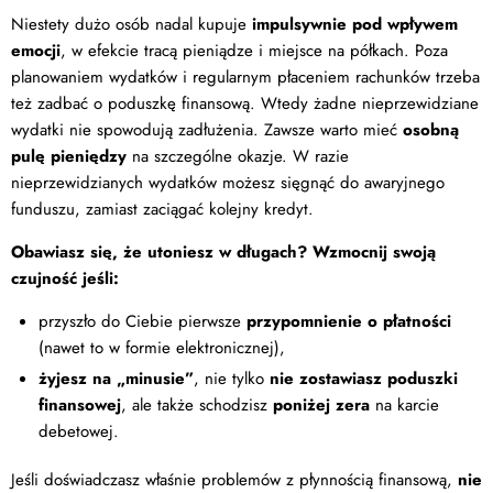
Niestety dużo osób nadal kupuje
impulsywnie pod wpływem
emocji
, w efekcie tracą pieniądze i miejsce na półkach. Poza
planowaniem wydatków i regularnym płaceniem rachunków trzeba
też zadbać o poduszkę finansową. Wtedy żadne nieprzewidziane
wydatki nie spowodują zadłużenia. Zawsze warto mieć
osobną
pulę pieniędzy
na szczególne okazje. W razie
nieprzewidzianych wydatków możesz sięgnąć do awaryjnego
funduszu, zamiast zaciągać kolejny kredyt.
Obawiasz się, że utoniesz w długach? Wzmocnij swoją
czujność jeśli:
przyszło do Ciebie pierwsze
przypomnienie o płatności
(nawet to w formie elektronicznej),
żyjesz na „minusie”
, nie tylko
nie zostawiasz poduszki
finansowej
, ale także schodzisz
poniżej zera
na karcie
debetowej.
Jeśli doświadczasz właśnie problemów z płynnością finansową,
nie