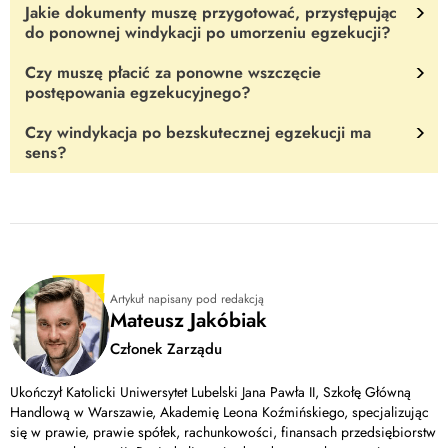
zakupową.
Jakie dokumenty muszę przygotować, przystępując
Tak.
Jeśli złożysz wniosek o rozpoczęcie egzekucji, tym samym
do ponownej windykacji po umorzeniu egzekucji?
przerwiesz naliczanie przedawnienia.
Czy muszę płacić za ponowne wszczęcie
Musisz zebrać takie dokumenty jak: postanowienie o umorzeniu
postępowania egzekucyjnego?
egzekucji oraz tytuł wykonawczy.
Czy windykacja po bezskutecznej egzekucji ma
Tak.
Przygotuj się na pokrycie zaliczki na realizację wniosku oraz
sens?
poniesienie kosztów z tytułu poszukiwania majątku dłużnika.
Tak!
Jest wysoce prawdopodobne, że po roku czy trzech latach
sytuacja finansowa dłużnika się zmieni. Dzięki temu będziesz
mógł odzyskać pieniądze i otrzymać naliczone odsetki.
Artykuł napisany pod redakcją
Mateusz Jakóbiak
Członek Zarządu
Ukończył Katolicki Uniwersytet Lubelski Jana Pawła II, Szkołę Główną
Handlową w Warszawie, Akademię Leona Koźmińskiego, specjalizując
się w prawie, prawie spółek, rachunkowości, finansach przedsiębiorstw