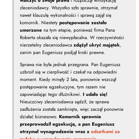
walczyć o swoje prawa
i rozpoczął windykację
zleceniodawcy. Wszystko szło sprawnie, otrzymał
nawet klauzulę wykonalności i sprawą zajął się
komornik. Niestety
postępowanie zostało
umorzone
na tym etapie, ponieważ firma Pana
Roberta okazała się niewypłacalna. W rzeczywistości
nierzetelny zleceniodawca
zdążył ukryć majątek
,
zanim pan Eugeniusz podjął kroki prawne.
Sprawa nie była jednak przegrana. Pan Eugeniusz
uzbroił się w cierpliwość i czekał na odpowiedni
moment. Kiedy minęły 2 lata, ponownie wszczął
postępowanie egzekucyjne, tym razem nie
zapowiadając tego dłużnikowi.
I udało się!
Nieuczciwy zleceniodawca sądził, że sprawa
zadłużenia została zamknięta, więc zaczął ponownie
działać biznesowo.
Komornik sprawnie
przeprowadził egzekucję, a pan Eugeniusz
otrzymał wynagrodzenie wraz z
odsetkami za
zwłokę w uregulowaniu roszczenia
.