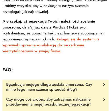
i robimy wszystko, aby windykacja w naszym systemie
przebiegała jak najsprawniej.
Nie czekaj, aż egzekucja Twoich należności zostanie
umorzona, działaj już dziś z Vindicat!
Pokaż swoim
kontrahentom, że poważnie traktujesz finansowe zobowiązania i
tego samego wymagasz od nich.
Zaloguj się do systemu i
wprowadź sprawną windykację do zarządzania
wierzytelnościami w swojej firmie.
FAQ:
Egzekucja mojego długu została umorzona. Czy
mimo tego mam szansę sprzedać dług?
Czy mogę coś zrobić, aby zatrzymać naliczanie
Tak.
Firmy, które zajmują się skupowaniem długów, najpierw
przedawnienia mojej bezskutecznej egzekucji?
badają zyskowność i dopiero na tej podstawie podejmują decyzję