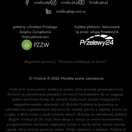
vindicatpl
vindicat.pl
Vindicat.pl
vindicat-sp--z-o--o-
Jesteśmy członkiem Polskiego
Szybkie płatności realizowane
Związku Zarządzania
są przez usługę Przelewy24
Wierzytelnościami
Regulamin promocji: "Pierwsza windykacja za darmo"
Ⓒ Vindicat ® 2026 Wszelkie prawa zastrzeżone
Vindicat to nowoczesny i skuteczny system, który pozwala przedsiębiorcom
(firmom) na odzyskiwanie pieniędzy od swoich kontrahentów. By to osiągnąć,
system umożliwia dostęp do różnych skutecznych działań związanych z
wyegzekwowaniem należności od dłużnika Działania te pozwalają na
automatyczne wygenerowanie wezwania do zapłaty, pozwu o zapłatę, pozwu do
e-sądu, a także pisma o upublicznieniu danych dłużnika na internetowej giełdzie
długów Vindicat.pl Dla osób które dbają o relacje ze swoimi kontrahentami,
przygotowaliśmy możliwość negocjacji online, w wyniku której można zawrzeć
ugodę, którą również generuje system. Dzięki rejestracji w systemie Vindicat.pl