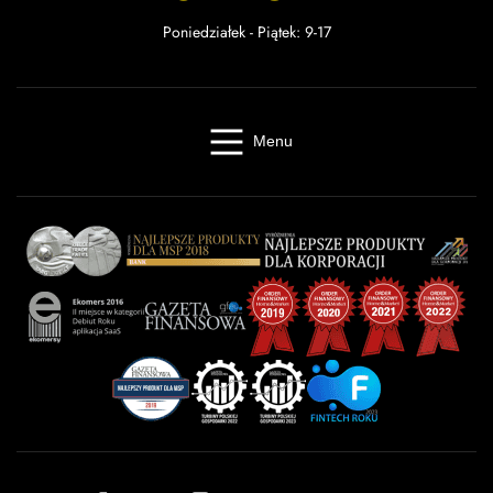
Poniedziałek - Piątek: 9-17
Menu
Windykacja online
Kancelaria windykacyjna
Giełda długów
Cennik
O firmie
Baza wiedzy
Kontakt
Kalkulator odsetek
Miasta
Partnerzy
FAQ
Regulamin
OWU
Prywatność