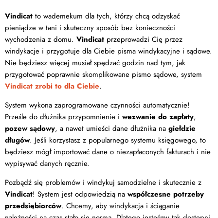
Vindicat
to wademekum dla tych, którzy chcą odzyskać
pieniądze w tani i skuteczny sposób bez konieczności
wychodzenia z domu.
Vindicat
przeprowadzi Cię przez
windykacje i przygotuje dla Ciebie pisma windykacyjne i sądowe.
Nie będziesz więcej musiał spędzać godzin nad tym, jak
przygotować poprawnie skomplikowane pismo sądowe, system
Vindicat zrobi to dla Ciebie
.
System wykona zaprogramowane czynności automatycznie!
Prześle do dłużnika przypomnienie i
wezwanie do zapłaty
,
pozew sądowy
, a nawet umieści dane dłużnika na
giełdzie
długów
. Jeśli korzystasz z popularnego systemu księgowego, to
będziesz mógł importować dane o niezapłaconych fakturach i nie
wypisywać danych ręcznie.
Pozbądź się problemów i windykuj samodzielne i skutecznie z
Vindicat
! System jest odpowiedzią na
współczesne potrzeby
przedsiębiorców
. Chcemy, aby windykacja i ściąganie
należności na czas stało się normą. Dlatego jesteśmy tak dostępni