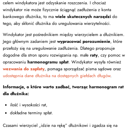
celem windykatora jest odzyskanie roszczenia. I chociaż
windykator nie może fizycznie ściągnąć zadłużenia z konta
bankowego dłużnika, to ma
wiele skutecznych narzędzi
do
tego, aby skłonić dłużnika do uregulowania wierzytelności.
Windykator jest pośrednikiem między wierzycielem a dłużnikiem.
Jego głównym zadaniem jest
wypracować porozumienie
, które
przełoży się na uregulowanie zadłużenia. Dlatego proponuje
dogodne dla stron sporu rozwiązania np. małe
raty
, czy pomoc w
opracowaniu
harmonogramu spłat
. Windykator wysyła również
wezwania do zapłaty
, pomaga sporządzać pisma sądowe oraz
udostępnia dane dłużnika na dostępnych giełdach długów
.
Informacje, o które warto zadbać, tworząc harmonogram rat
dla dłużnika:
ilość i wysokości rat,
dokładne terminy spłat.
Czasami wierzyciel „idzie na rękę” dłużnikowi i zgadza się na