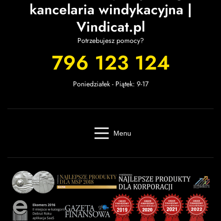
kancelaria windykacyjna |
Vindicat.pl
Potrzebujesz pomocy?
796 123 124
Poniedziałek - Piątek: 9-17
Menu
Windykacja online
Kancelaria windykacyjna
Giełda długów
Cennik
O firmie
Baza wiedzy
Kontakt
Kalkulator odsetek
Miasta
Partnerzy
FAQ
Regulamin
OWU
Prywatność