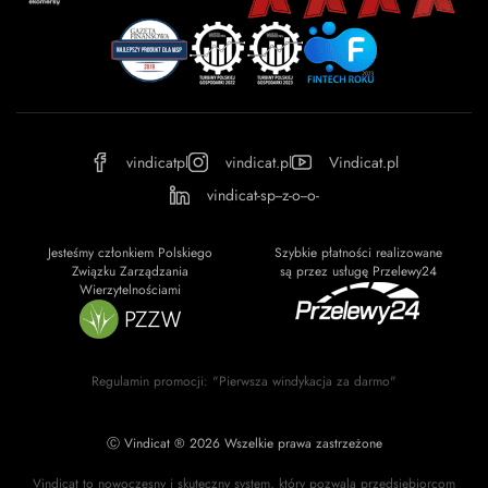
vindicatpl
vindicat.pl
Vindicat.pl
vindicat-sp--z-o--o-
Jesteśmy członkiem Polskiego
Szybkie płatności realizowane
Związku Zarządzania
są przez usługę Przelewy24
Wierzytelnościami
Regulamin promocji: "Pierwsza windykacja za darmo"
Ⓒ Vindicat ® 2026 Wszelkie prawa zastrzeżone
Vindicat to nowoczesny i skuteczny system, który pozwala przedsiębiorcom