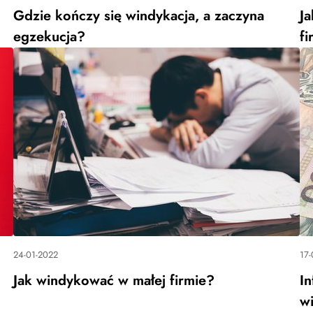
Gdzie kończy się windykacja, a zaczyna
J
egzekucja?
fi
24-01-2022
17-
Jak windykować w małej firmie?
In
wi