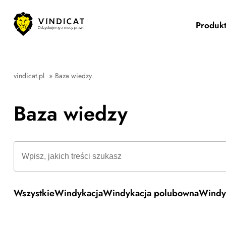
Produk
vindicat.pl
»
Baza wiedzy
Baza wiedzy
Wszystkie
Windykacja
Windykacja polubowna
Windy