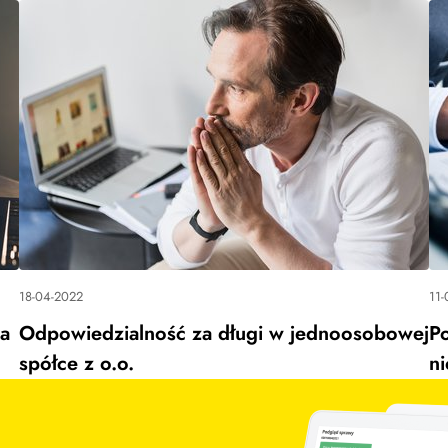
18-04-2022
11-
wa
Odpowiedzialność za długi w jednoosobowej
Po
spółce z o.o.
ni