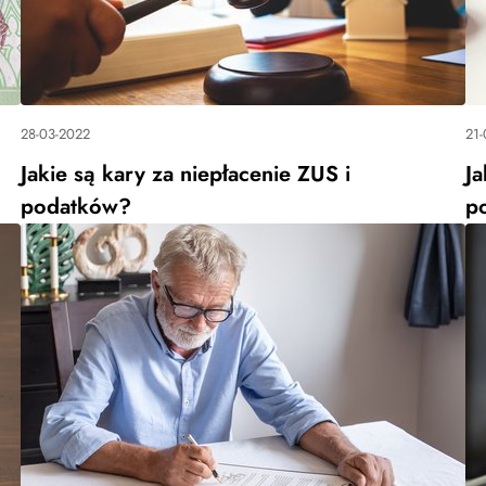
28-03-2022
21-
Jakie są kary za niepłacenie ZUS i
J
podatków?
p