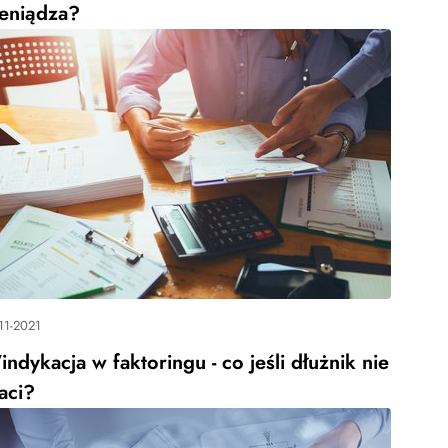
ieniądza?
11-2021
ndykacja w faktoringu - co jeśli dłużnik nie
aci?