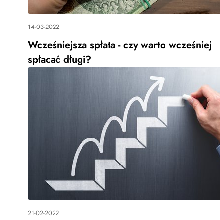
14-03-2022
Wcześniejsza spłata - czy warto wcześniej
spłacać długi?
21-02-2022