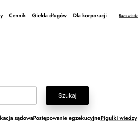
ty
Cennik
Giełda długów
Dla korporacji
Baza wiedz
Szukaj
kacja sądowa
Postępowanie egzekucyjne
Pigułki wiedzy