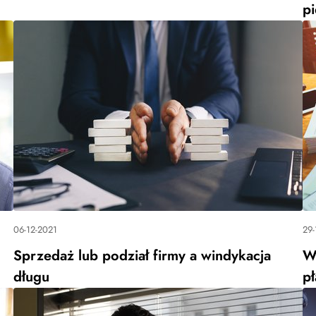
p
06-12-2021
29-
Sprzedaż lub podział firmy a windykacja
Wi
długu
pł