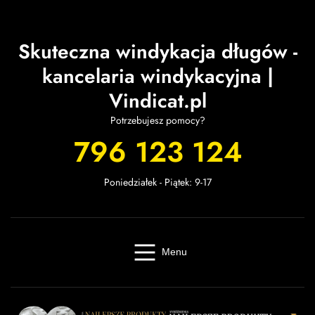
Skuteczna windykacja długów -
kancelaria windykacyjna |
Vindicat.pl
Potrzebujesz pomocy?
796 123 124
Poniedziałek - Piątek: 9-17
Menu
Windykacja online
Kancelaria windykacyjna
Giełda długów
Cennik
O firmie
Baza wiedzy
Kontakt
Kalkulator odsetek
Miasta
Partnerzy
FAQ
Regulamin
OWU
Prywatność