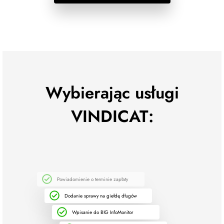
Wybierając usługi
VINDICAT:
Powiadomienie o terminie zapłaty
Dodanie sprawy na giełdę długów
Wpisanie do BIG InfoMonitor