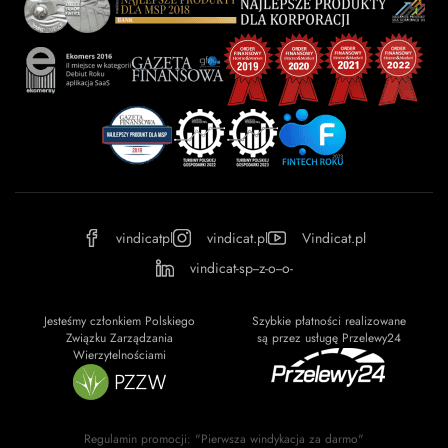
vindicatpl
vindicat.pl
Vindicat.pl
vindicat-sp--z-o--o-
Jesteśmy członkiem Polskiego
Szybkie płatności realizowane
Związku Zarządzania
są przez usługę Przelewy24
Wierzytelnościami
Regulamin promocji: "Pierwsza windykacja za darmo"