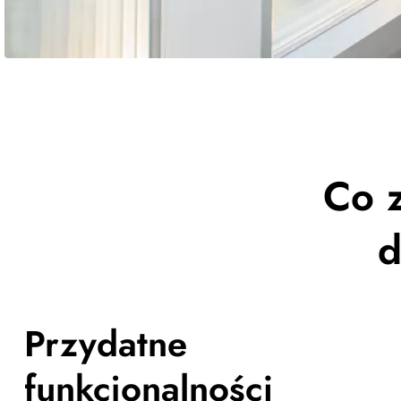
Co 
d
Przydatne
funkcjonalności