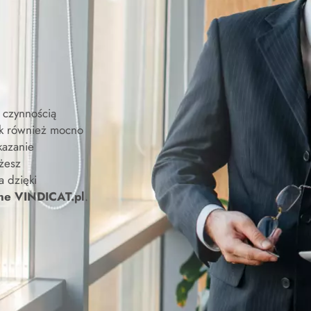
 czynnością
ak również mocno
kazanie
żesz
a dzięki
ine VINDICAT.pl
.