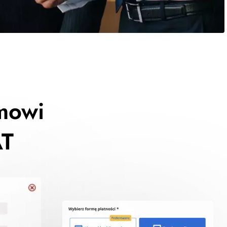
mowi
AT