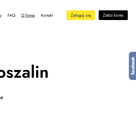
Zaloguj się
Załóż konto
y
FAQ
O firmie
Kontakt
oszalin
ze