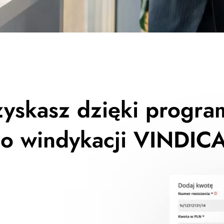
zyskasz dzięki progra
o windykacji VINDIC