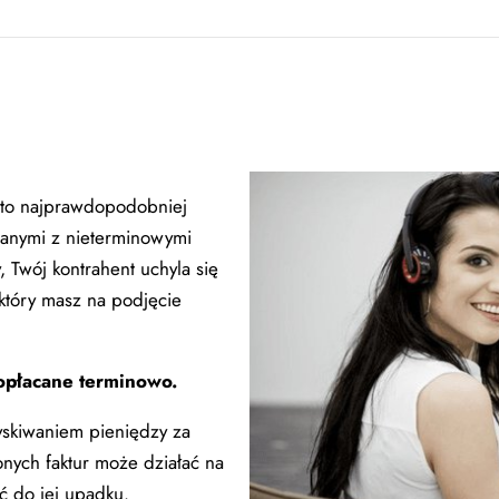
o to najprawdopodobniej
ązanymi z nieterminowymi
, Twój kontrahent uchyla się
 który masz na podjęcie
 opłacane terminowo.
yskiwaniem pieniędzy za
onych faktur może działać na
ć do jej upadku.