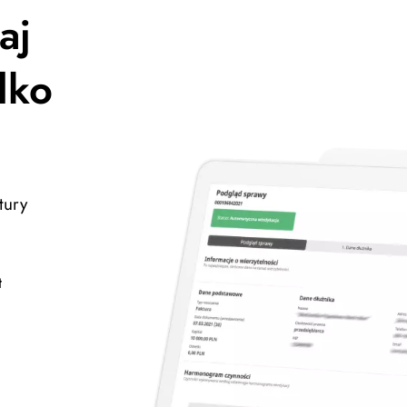
aj
lko
tury
t