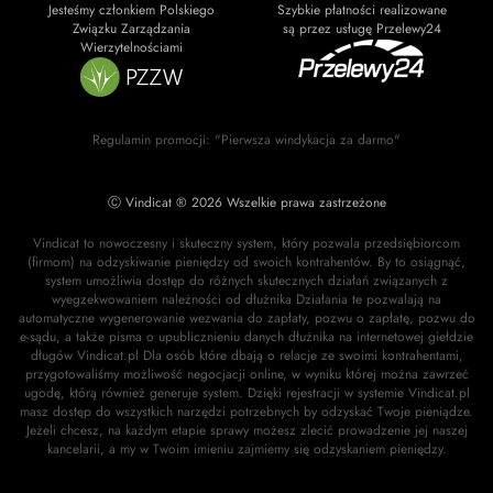
Jesteśmy członkiem Polskiego
Szybkie płatności realizowane
Związku Zarządzania
są przez usługę Przelewy24
Wierzytelnościami
Regulamin promocji: "Pierwsza windykacja za darmo"
Ⓒ Vindicat ® 2026 Wszelkie prawa zastrzeżone
Vindicat to nowoczesny i skuteczny system, który pozwala przedsiębiorcom
(firmom) na odzyskiwanie pieniędzy od swoich kontrahentów. By to osiągnąć,
system umożliwia dostęp do różnych skutecznych działań związanych z
wyegzekwowaniem należności od dłużnika Działania te pozwalają na
automatyczne wygenerowanie wezwania do zapłaty, pozwu o zapłatę, pozwu do
e-sądu, a także pisma o upublicznieniu danych dłużnika na internetowej giełdzie
długów Vindicat.pl Dla osób które dbają o relacje ze swoimi kontrahentami,
przygotowaliśmy możliwość negocjacji online, w wyniku której można zawrzeć
ugodę, którą również generuje system. Dzięki rejestracji w systemie Vindicat.pl
masz dostęp do wszystkich narzędzi potrzebnych by odzyskać Twoje pieniądze.
Jeżeli chcesz, na każdym etapie sprawy możesz zlecić prowadzenie jej naszej
kancelarii, a my w Twoim imieniu zajmiemy się odzyskaniem pieniędzy.