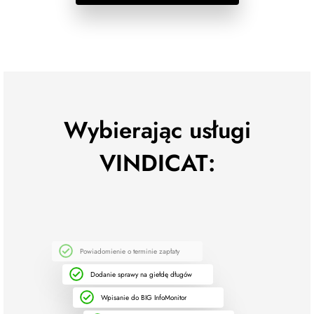
Wybierając usługi
VINDICAT:
Powiadomienie o terminie zapłaty
Dodanie sprawy na giełdę długów
Wpisanie do BIG InfoMonitor