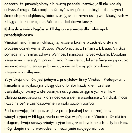
oznacza, że przedsiębiorcy nie muszą ponosić kosztów, jeśli nie uda się
odzyskać długu. Taka opcja może być szczególnie atrakcyjna dla małych i
średnich przedsiębiorstw, które szukają skutecznych usług windykacyjnych w
Elblągu, ale nie chcą narażać się na dodatkowe koszty.
Odzyskiwanie długów w Elblągu - wsparcie dla lokalnych
przedsiębiorstw
Vindicat, jako firma windykacyjna, wspiera lokalne przedsiębiorstwa w
procesie odzyskiwania długów. Współpracując z firmami z Elbląga, Vindicat
pomaga im utrzymać zdrową płynność finansową i przeciwdziałać kłopotom
związanym z zaległymi płatnościami. Dzięki temu, lokalne firmy mogą skupić
się na rozwijaniu swojego biznesu, a nie na bieżących problemach
związanych z długami.
Satysfakcja klientów jest jednym z priorytetów firmy Vindicat. Profesjonalna
kancelaria windykacyjna Elbląg dba o to, aby każdy klient czuł się
usatysfakcjonowany z oferowanych usług oraz osiągniętych wyników.
Dlatego przedsiębiorcy, którzy decydują się na współpracę z Vindicat, mogą
liczyć na pełne zaangażowanie i wysoki poziom obsługi.
Podsumowując, jeśli poszukujesz profesjonalnej i skutecznej firmy
windykacyjnej w Elblągu, warto rozważyć współpracę z Vindicat. Dzięki ich
usługom, Twoje sprawy windykacyjne będą w dobrych rękach, a Ty będziesz
mógł skupić się na prowadzeniu i rozwijaniu swojego biznesu.