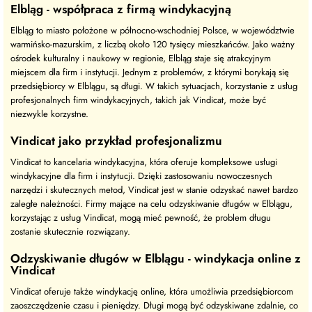
Elbląg - współpraca z firmą windykacyjną
Elbląg to miasto położone w północno-wschodniej Polsce, w województwie
warmińsko-mazurskim, z liczbą około 120 tysięcy mieszkańców. Jako ważny
ośrodek kulturalny i naukowy w regionie, Elbląg staje się atrakcyjnym
miejscem dla firm i instytucji. Jednym z problemów, z którymi borykają się
przedsiębiorcy w Elblągu, są długi. W takich sytuacjach, korzystanie z usług
profesjonalnych firm windykacyjnych, takich jak Vindicat, może być
niezwykle korzystne.
Vindicat jako przykład profesjonalizmu
Vindicat to kancelaria windykacyjna, która oferuje kompleksowe usługi
windykacyjne dla firm i instytucji. Dzięki zastosowaniu nowoczesnych
narzędzi i skutecznych metod, Vindicat jest w stanie odzyskać nawet bardzo
zaległe należności. Firmy mające na celu odzyskiwanie długów w Elblągu,
korzystając z usług Vindicat, mogą mieć pewność, że problem długu
zostanie skutecznie rozwiązany.
Odzyskiwanie długów w Elblągu - windykacja online z
Vindicat
Vindicat oferuje także windykację online, która umożliwia przedsiębiorcom
zaoszczędzenie czasu i pieniędzy. Długi mogą być odzyskiwane zdalnie, co