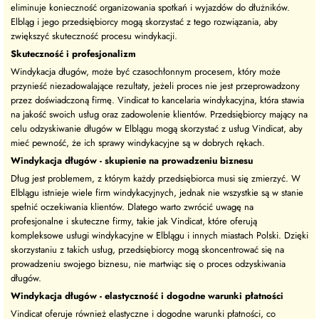
eliminuje konieczność organizowania spotkań i wyjazdów do dłużników.
Elbląg i jego przedsiębiorcy mogą skorzystać z tego rozwiązania, aby
zwiększyć skuteczność procesu windykacji.
Skuteczność i profesjonalizm
Windykacja długów, może być czasochłonnym procesem, który może
przynieść niezadowalające rezultaty, jeżeli proces nie jest przeprowadzony
przez doświadczoną firmę. Vindicat to kancelaria windykacyjna, która stawia
na jakość swoich usług oraz zadowolenie klientów. Przedsiębiorcy mający na
celu odzyskiwanie długów w Elblągu mogą skorzystać z usług Vindicat, aby
mieć pewność, że ich sprawy windykacyjne są w dobrych rękach.
Windykacja długów - skupienie na prowadzeniu biznesu
Dług jest problemem, z którym każdy przedsiębiorca musi się zmierzyć. W
Elblągu istnieje wiele firm windykacyjnych, jednak nie wszystkie są w stanie
spełnić oczekiwania klientów. Dlatego warto zwrócić uwagę na
profesjonalne i skuteczne firmy, takie jak Vindicat, które oferują
kompleksowe usługi windykacyjne w Elblągu i innych miastach Polski. Dzięki
skorzystaniu z takich usług, przedsiębiorcy mogą skoncentrować się na
prowadzeniu swojego biznesu, nie martwiąc się o proces odzyskiwania
długów.
Windykacja długów - elastyczność i dogodne warunki płatności
Vindicat oferuje również elastyczne i dogodne warunki płatności, co