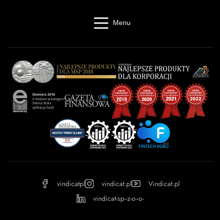
Menu
Windykacja online
Kancelaria windykacyjna
Giełda długów
Cennik
O firmie
Baza wiedzy
Kontakt
Kalkulator odsetek
Miasta
Partnerzy
FAQ
Regulamin
OWU
Prywatność
vindicatpl
vindicat.pl
Vindicat.pl
vindicat-sp--z-o--o-