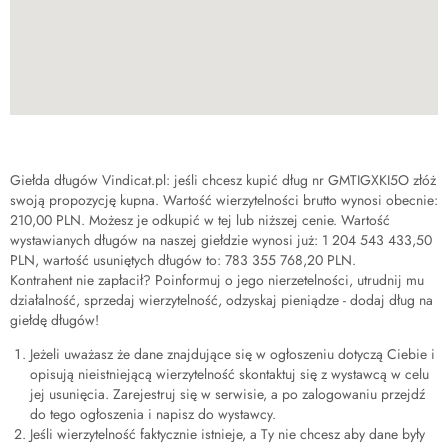
Giełda długów Vindicat.pl: jeśli chcesz kupić dług nr
GMTIGXKI5O
złóż
swoją propozycję kupna. Wartość wierzytelności brutto wynosi obecnie:
210,00 PLN
. Możesz je odkupić w tej lub niższej cenie. Wartość
wystawianych długów na naszej giełdzie wynosi już:
1 204 543 433,50
PLN
, wartość usuniętych długów to:
783 355 768,20 PLN
.
Kontrahent nie zapłacił? Poinformuj o jego nierzetelności, utrudnij mu
działalność, sprzedaj wierzytelność, odzyskaj pieniądze - dodaj dług na
giełdę długów!
Jeżeli uważasz że dane znajdujące się w ogłoszeniu dotyczą Ciebie i
opisują nieistniejącą wierzytelność skontaktuj się z wystawcą w celu
jej usunięcia. Zarejestruj się w serwisie, a po zalogowaniu przejdź
do tego ogłoszenia i napisz do wystawcy.
Jeśli wierzytelność faktycznie istnieje, a Ty nie chcesz aby dane były