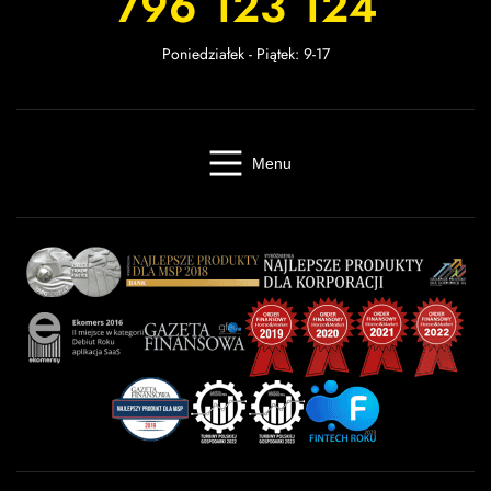
796 123 124
Poniedziałek - Piątek: 9-17
Menu
Windykacja online
Kancelaria windykacyjna
Giełda długów
Cennik
O firmie
Baza wiedzy
Kontakt
Kalkulator odsetek
Miasta
Partnerzy
FAQ
Regulamin
OWU
Prywatność