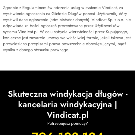
Zgodnie z Regulaminem świadczenia usług w systemie Vindicat, za
wystawienie ogłoszenia na Giełdzie Długów ponosi Użytkownik, który
wystawił dane ogłoszenie (administrator danych). Vindicat Sp. z o.o. nie
odpowiada za treści ogłoszeń prezentowane przez Użytkowników
systemu Vindicat.pl. W celu nabycia wierzytelności przez Kupującego,
konieczne jest zawarcie umowy we właściwiej formie, jeżeli takowa jest
przewidziana przepisami prawa powszechnie obowiązującymi, bądź
wynika z danego stosunku prawnego.
Skuteczna windykacja długów -
kancelaria windykacyjna |
Vindicat.pl
Potrzebujesz pomocy?