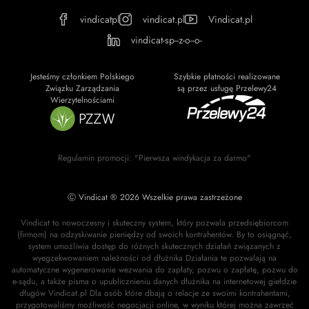
vindicatpl
vindicat.pl
Vindicat.pl
vindicat-sp--z-o--o-
Jesteśmy członkiem Polskiego
Szybkie płatności realizowane
Związku Zarządzania
są przez usługę Przelewy24
Wierzytelnościami
Regulamin promocji: "Pierwsza windykacja za darmo"
Ⓒ Vindicat ® 2026 Wszelkie prawa zastrzeżone
Vindicat to nowoczesny i skuteczny system, który pozwala przedsiębiorcom
(firmom) na odzyskiwanie pieniędzy od swoich kontrahentów. By to osiągnąć,
system umożliwia dostęp do różnych skutecznych działań związanych z
wyegzekwowaniem należności od dłużnika Działania te pozwalają na
automatyczne wygenerowanie wezwania do zapłaty, pozwu o zapłatę, pozwu do
e-sądu, a także pisma o upublicznieniu danych dłużnika na internetowej giełdzie
długów Vindicat.pl Dla osób które dbają o relacje ze swoimi kontrahentami,
przygotowaliśmy możliwość negocjacji online, w wyniku której można zawrzeć