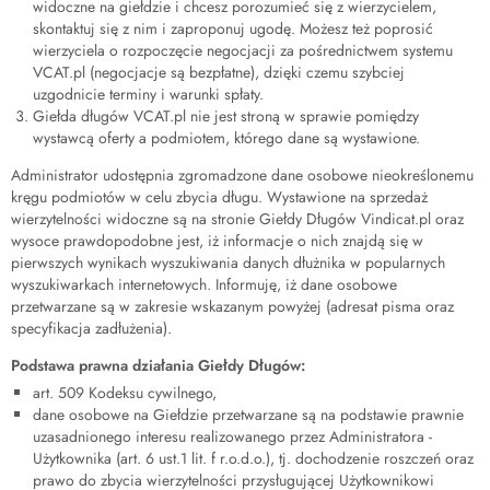
widoczne na giełdzie i chcesz porozumieć się z wierzycielem,
skontaktuj się z nim i zaproponuj ugodę. Możesz też poprosić
wierzyciela o rozpoczęcie negocjacji za pośrednictwem systemu
VCAT.pl (negocjacje są bezpłatne), dzięki czemu szybciej
uzgodnicie terminy i warunki spłaty.
Giełda długów VCAT.pl nie jest stroną w sprawie pomiędzy
wystawcą oferty a podmiotem, którego dane są wystawione.
Administrator udostępnia zgromadzone dane osobowe nieokreślonemu
kręgu podmiotów w celu zbycia długu. Wystawione na sprzedaż
wierzytelności widoczne są na stronie Giełdy Długów Vindicat.pl oraz
wysoce prawdopodobne jest, iż informacje o nich znajdą się w
pierwszych wynikach wyszukiwania danych dłużnika w popularnych
wyszukiwarkach internetowych. Informuję, iż dane osobowe
przetwarzane są w zakresie wskazanym powyżej (adresat pisma oraz
specyfikacja zadłużenia).
Podstawa prawna działania Giełdy Długów:
art. 509 Kodeksu cywilnego,
dane osobowe na Giełdzie przetwarzane są na podstawie prawnie
uzasadnionego interesu realizowanego przez Administratora -
Użytkownika (art. 6 ust.1 lit. f r.o.d.o.), tj. dochodzenie roszczeń oraz
prawo do zbycia wierzytelności przysługującej Użytkownikowi