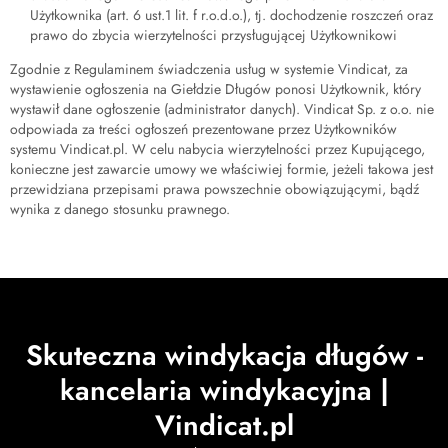
Użytkownika (art. 6 ust.1 lit. f r.o.d.o.), tj. dochodzenie roszczeń oraz
prawo do zbycia wierzytelności przysługującej Użytkownikowi
Zgodnie z Regulaminem świadczenia usług w systemie Vindicat, za
wystawienie ogłoszenia na Giełdzie Długów ponosi Użytkownik, który
wystawił dane ogłoszenie (administrator danych). Vindicat Sp. z o.o. nie
odpowiada za treści ogłoszeń prezentowane przez Użytkowników
systemu Vindicat.pl. W celu nabycia wierzytelności przez Kupującego,
konieczne jest zawarcie umowy we właściwiej formie, jeżeli takowa jest
przewidziana przepisami prawa powszechnie obowiązującymi, bądź
wynika z danego stosunku prawnego.
Skuteczna windykacja długów -
kancelaria windykacyjna |
Vindicat.pl