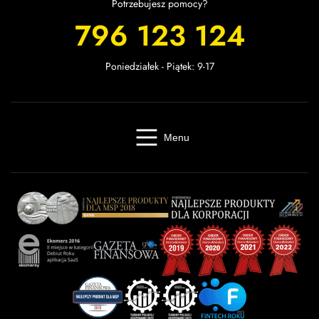
Potrzebujesz pomocy?
796 123 124
Poniedziałek - Piątek: 9-17
Menu
Windykacja online
Kancelaria windykacyjna
Giełda długów
Cennik
O firmie
Baza wiedzy
Kontakt
Kalkulator odsetek
Miasta
Partnerzy
FAQ
Regulamin
OWU
Prywatność