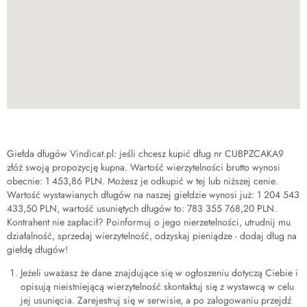
Giełda długów Vindicat.pl: jeśli chcesz kupić dług nr
CUBPZCAKA9
złóż swoją propozycję kupna. Wartość wierzytelności brutto wynosi
obecnie:
1 453,86 PLN
. Możesz je odkupić w tej lub niższej cenie.
Wartość wystawianych długów na naszej giełdzie wynosi już:
1 204 543
433,50 PLN
, wartość usuniętych długów to:
783 355 768,20 PLN
.
Kontrahent nie zapłacił? Poinformuj o jego nierzetelności, utrudnij mu
działalność, sprzedaj wierzytelność, odzyskaj pieniądze - dodaj dług na
giełdę długów!
Jeżeli uważasz że dane znajdujące się w ogłoszeniu dotyczą Ciebie i
opisują nieistniejącą wierzytelność skontaktuj się z wystawcą w celu
jej usunięcia. Zarejestruj się w serwisie, a po zalogowaniu przejdź