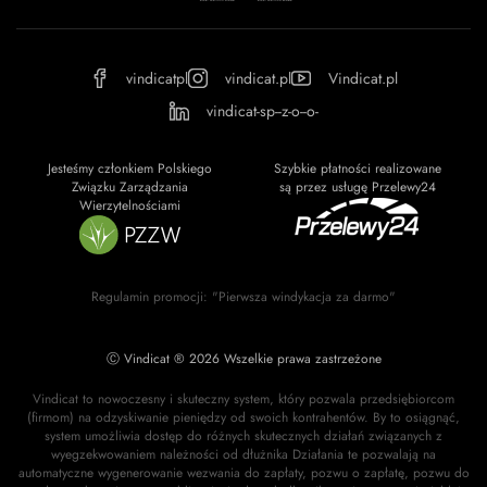
vindicatpl
vindicat.pl
Vindicat.pl
vindicat-sp--z-o--o-
Jesteśmy członkiem Polskiego
Szybkie płatności realizowane
Związku Zarządzania
są przez usługę Przelewy24
Wierzytelnościami
Regulamin promocji: "Pierwsza windykacja za darmo"
Ⓒ Vindicat ® 2026 Wszelkie prawa zastrzeżone
Vindicat to nowoczesny i skuteczny system, który pozwala przedsiębiorcom
(firmom) na odzyskiwanie pieniędzy od swoich kontrahentów. By to osiągnąć,
system umożliwia dostęp do różnych skutecznych działań związanych z
wyegzekwowaniem należności od dłużnika Działania te pozwalają na
automatyczne wygenerowanie wezwania do zapłaty, pozwu o zapłatę, pozwu do