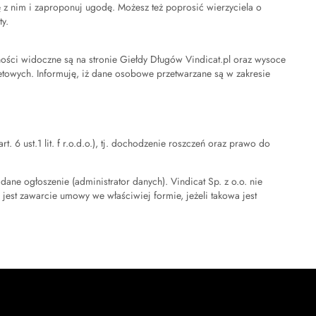
się z nim i zaproponuj ugodę. Możesz też poprosić wierzyciela o
y.
ści widoczne są na stronie Giełdy Długów Vindicat.pl oraz wysoce
etowych. Informuję, iż dane osobowe przetwarzane są w zakresie
6 ust.1 lit. f r.o.d.o.), tj. dochodzenie roszczeń oraz prawo do
ne ogłoszenie (administrator danych). Vindicat Sp. z o.o. nie
jest zawarcie umowy we właściwiej formie, jeżeli takowa jest