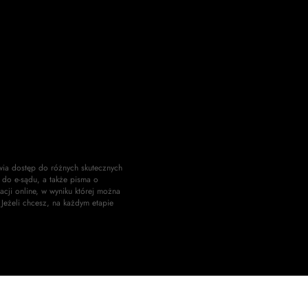
wia dostęp do różnych skutecznych
do e-sądu, a także pisma o
acji online, w wyniku której można
 Jeżeli chcesz, na każdym etapie