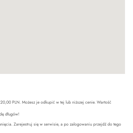
220,00 PLN
. Możesz je odkupić w tej lub niższej cenie. Wartość
łdę długów!
unięcia. Zarejestruj się w serwisie, a po zalogowaniu przejdź do tego