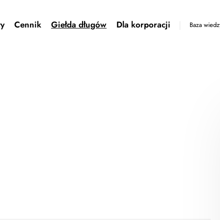
ty
Cennik
Giełda długów
Dla korporacji
Baza wiedz