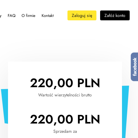
Zaloguj się
Załóż konto
y
FAQ
O firmie
Kontakt
220,00
PLN
Wartość wierzytelności brutto
220,00
PLN
Sprzedam za