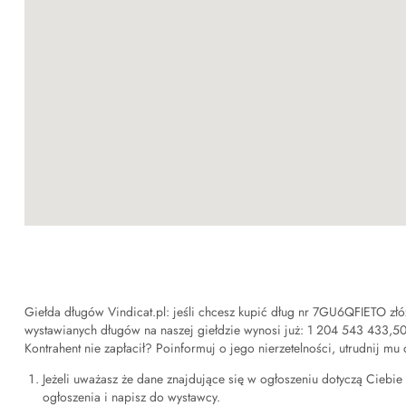
Giełda długów Vindicat.pl: jeśli chcesz kupić dług nr
7GU6QFIETO
złó
wystawianych długów na naszej giełdzie wynosi już:
1 204 543 433,5
Kontrahent nie zapłacił? Poinformuj o jego nierzetelności, utrudnij mu
Jeżeli uważasz że dane znajdujące się w ogłoszeniu dotyczą Ciebie i
ogłoszenia i napisz do wystawcy.