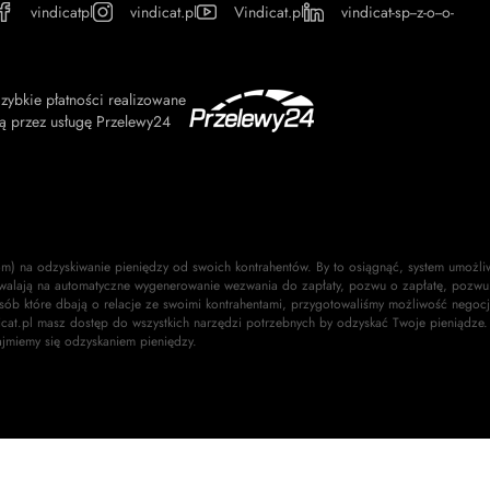
vindicatpl
vindicat.pl
Vindicat.pl
vindicat-sp--z-o--o-
zybkie płatności realizowane
ą przez usługę Przelewy24
om) na odzyskiwanie pieniędzy od swoich kontrahentów. By to osiągnąć, system umożli
walają na automatyczne wygenerowanie wezwania do zapłaty, pozwu o zapłatę, pozwu 
osób które dbają o relacje ze swoimi kontrahentami, przygotowaliśmy możliwość negocj
dicat.pl masz dostęp do wszystkich narzędzi potrzebnych by odzyskać Twoje pieniądze.
ajmiemy się odzyskaniem pieniędzy.