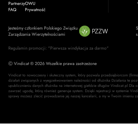
Partnerzy
OWU
FAQ
Prywatność
Jesteśmy członkiem Polskiego Związku
S
Zarządzania Wierzytelnościami
s
Regulamin promocji: "Pierwsza windykacja za darmo"
Ⓒ Vindicat ® 2026 Wszelkie prawa zastrzeżone
Vindicat to nowoczesny i skuteczny system, który pozwala przedsiębiorcom (firm
działań związanych z wyegzekwowaniem należności od dłużnika Działania te poz
upublicznieniu danych dłużnika na internetowej giełdzie długów Vindicat.pl Dla 
zawrzeć ugodę, którą również generuje system. Dzięki rejestracji w systemie Vin
sprawy możesz zlecić prowadzenie jej naszej kancelarii, a my w Twoim imieniu z