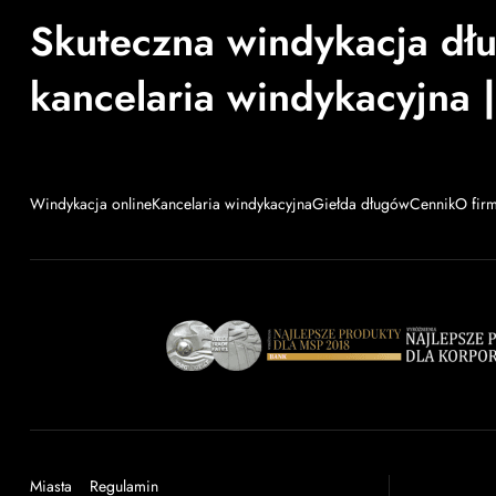
Skuteczna windykacja dł
kancelaria windykacyjna |
Windykacja online
Kancelaria windykacyjna
Giełda długów
Cennik
O fir
Miasta
Regulamin