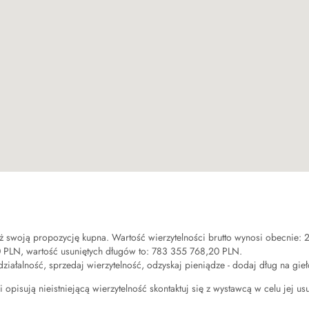
ż swoją propozycję kupna. Wartość wierzytelności brutto wynosi obecnie:
0 PLN
, wartość usuniętych długów to:
783 355 768,20 PLN
.
 działalność, sprzedaj wierzytelność, odzyskaj pieniądze - dodaj dług na gie
 opisują nieistniejącą wierzytelność skontaktuj się z wystawcą w celu jej us