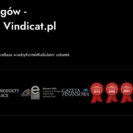
ugów -
 Vindicat.pl
mie
Baza wiedzy
Kontakt
Kalkulator odsetek