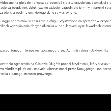
yły widoczne na giełdzie i chcesz porozumieć się z wierzycielem, skontaktuj 
je są bezpłatne), dzięki czemu szybciej uzgodnicie terminy i warunki spłat
cą oferty a podmiotem, którego dane są wystawione.
ręgu podmiotów w celu zbycia długu. Wystawione na sprzedaż wierzytelno
nikach wyszukiwania danych dłużnika w popularnych wyszukiwarkach intern
adnionego interesu realizowanego przez Administratora - Użytkownika (art. 
awienie ogłoszenia na Giełdzie Długów ponosi Użytkownik, który wystawił da
 Vindicat.pl. W celu nabycia wierzytelności przez Kupującego, konieczne 
ynika z danego stosunku prawnego.