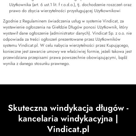
Użytkownika (art. 6 ust.1 lit. f r.o.d.o.), tj. dochodzenie roszczeń oraz
prawo do zbycia wierzytelności przysługującej Użytkownikowi
Zgodnie z Regulaminem świadczenia usług w systemie Vindicat, za
wystawienie ogłoszenia na Giełdzie Długów ponosi Użytkownik, który
wystawił dane ogłoszenie (administrator danych). Vindicat Sp. z o.o. nie
odpowiada za treści ogłoszeń prezentowane przez Użytkowników
systemu Vindicat.pl. W celu nabycia wierzytelności przez Kupującego,
konieczne jest zawarcie umowy we właściwiej formie, jeżeli takowa jest
przewidziana przepisami prawa powszechnie obowiązującymi, bądź
wynika z danego stosunku prawnego.
Skuteczna windykacja długów -
kancelaria windykacyjna |
Vindicat.pl