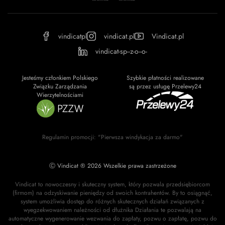
vindicatpl
vindicat.pl
Vindicat.pl
vindicat-sp--z-o--o-
Jesteśmy członkiem Polskiego
Szybkie płatności realizowane
Związku Zarządzania
są przez usługę Przelewy24
Wierzytelnościami
Regulamin promocji: "Pierwsza windykacja za darmo"
Ⓒ Vindicat ® 2026 Wszelkie prawa zastrzeżone
Vindicat to nowoczesny i skuteczny system, który pozwala przedsiębiorcom
(firmom) na odzyskiwanie pieniędzy od swoich kontrahentów. By to osiągnąć,
system umożliwia dostęp do różnych skutecznych działań związanych z
wyegzekwowaniem należności od dłużnika Działania te pozwalają na
automatyczne wygenerowanie wezwania do zapłaty, pozwu o zapłatę, pozwu do