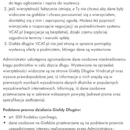
do tego ogłoszenia i napisz do wystawcy.
Jeśli wierzytelność faktycznie istnieje, a Ty nie chcesz aby dane były
widoczne na giełdzie i chcesz porozumieć się z wierzycielem,
skontaktuj się z nim i zaproponuj ugodę. Możesz też poprosić
wierzyciela o rozpoczęcie negocjacji za pośrednictwem systemu
VCAT.pl (negocjacje są bezpłatne), dzięki czemu szybciej
uzgodnicie terminy i warunki spłaty.
Giełda długów VCAT.pl nie jest stroną w sprawie pomiędzy
wystawcą oferty a podmiotem, którego dane są wystawione.
Administrator udostępnia zgromadzone dane osobowe nieokreślonemu
kręgu podmiotów w celu zbycia długu. Wystawione na sprzedaż
wierzytelności widoczne są na stronie Giełdy Długów Vindicat.pl oraz
wysoce prawdopodobne jest, iż informacje o nich znajdą się w
pierwszych wynikach wyszukiwania danych dłużnika w popularnych
wyszukiwarkach internetowych. Informuję, iż dane osobowe
przetwarzane są w zakresie wskazanym powyżej (adresat pisma oraz
specyfikacja zadłużenia).
Podstawa prawna działania Giełdy Długów:
art. 509 Kodeksu cywilnego,
dane osobowe na Giełdzie przetwarzane są na podstawie prawnie
uzasadnionego interesu realizowanego przez Administratora -