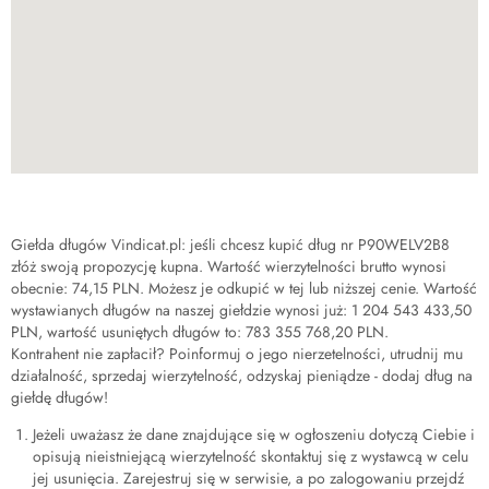
Giełda długów Vindicat.pl: jeśli chcesz kupić dług nr
P90WELV2B8
złóż swoją propozycję kupna. Wartość wierzytelności brutto wynosi
obecnie:
74,15 PLN
. Możesz je odkupić w tej lub niższej cenie. Wartość
wystawianych długów na naszej giełdzie wynosi już:
1 204 543 433,50
PLN
, wartość usuniętych długów to:
783 355 768,20 PLN
.
Kontrahent nie zapłacił? Poinformuj o jego nierzetelności, utrudnij mu
działalność, sprzedaj wierzytelność, odzyskaj pieniądze - dodaj dług na
giełdę długów!
Jeżeli uważasz że dane znajdujące się w ogłoszeniu dotyczą Ciebie i
opisują nieistniejącą wierzytelność skontaktuj się z wystawcą w celu
jej usunięcia. Zarejestruj się w serwisie, a po zalogowaniu przejdź