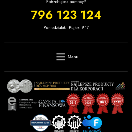
Potrzebujesz pomocy?
796 123 124
Poniedziałek - Piątek: 9-17
Menu
Windykacja online
Kancelaria windykacyjna
Giełda długów
Cennik
O firmie
Baza wiedzy
Kontakt
Kalkulator odsetek
Miasta
Partnerzy
FAQ
Regulamin
OWU
Prywatność