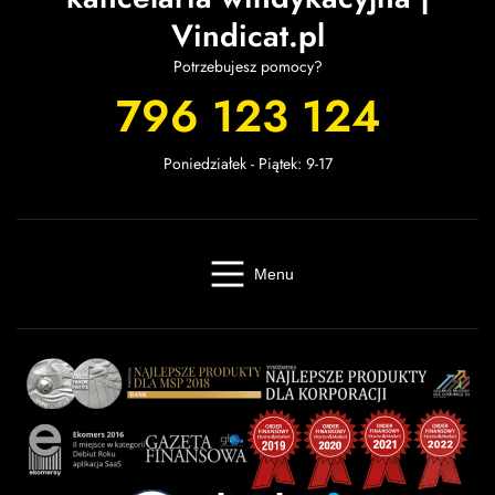
Vindicat.pl
Potrzebujesz pomocy?
796 123 124
Poniedziałek - Piątek: 9-17
Menu
Windykacja online
Kancelaria windykacyjna
Giełda długów
Cennik
O firmie
Baza wiedzy
Kontakt
Kalkulator odsetek
Miasta
Partnerzy
FAQ
Regulamin
OWU
Prywatność