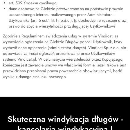
art. 509 Kodeksu cywilnego,
dane osobowe na Giełdzie przetwarzane są na podstawie prawnie
uzasadnionego interesu realizowanego przez Administratora -
Użytkownika (art. 6 ust.1 lit. f r.o.d.o.), tj. dochodzenie roszczeń oraz
prawo do zbycia wierzytelności przysługującej Użytkownikowi
Zgodnie z Regulaminem świadczenia usług w systemie Vindicat, za
wystawienie ogłoszenia na Giełdzie Długów ponosi Użytkownik, który
wystawił dane ogłoszenie (administrator danych). Vindicat Sp. z o.o. nie
odpowiada za treści ogłoszeń prezentowane przez Użytkowników
systemu Vindicat.pl. W celu nabycia wierzytelności przez Kupującego,
konieczne jest zawarcie umowy we właściwiej formie, jeżeli takowa jest
przewidziana przepisami prawa powszechnie obowiązującymi, bądź
wynika z danego stosunku prawnego.
Skuteczna windykacja długów -
kancelaria windykacyjna |