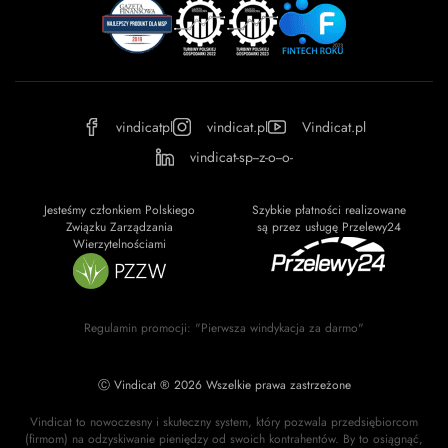
vindicatpl
vindicat.pl
Vindicat.pl
vindicat-sp--z-o--o-
Jesteśmy członkiem Polskiego
Szybkie płatności realizowane
Związku Zarządzania
są przez usługę Przelewy24
Wierzytelnościami
Regulamin promocji: "Pierwsza windykacja za darmo"
Ⓒ Vindicat ® 2026 Wszelkie prawa zastrzeżone
Vindicat to nowoczesny i skuteczny system, który pozwala przedsiębiorcom
(firmom) na odzyskiwanie pieniędzy od swoich kontrahentów. By to osiągnąć,