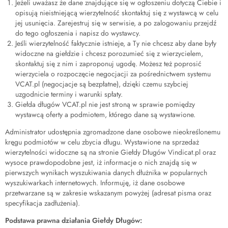
Jeżeli uważasz że dane znajdujące się w ogłoszeniu dotyczą Ciebie i
opisują nieistniejącą wierzytelność skontaktuj się z wystawcą w celu
jej usunięcia. Zarejestruj się w serwisie, a po zalogowaniu przejdź
do tego ogłoszenia i napisz do wystawcy.
Jeśli wierzytelność faktycznie istnieje, a Ty nie chcesz aby dane były
widoczne na giełdzie i chcesz porozumieć się z wierzycielem,
skontaktuj się z nim i zaproponuj ugodę. Możesz też poprosić
wierzyciela o rozpoczęcie negocjacji za pośrednictwem systemu
VCAT.pl (negocjacje są bezpłatne), dzięki czemu szybciej
uzgodnicie terminy i warunki spłaty.
Giełda długów VCAT.pl nie jest stroną w sprawie pomiędzy
wystawcą oferty a podmiotem, którego dane są wystawione.
Administrator udostępnia zgromadzone dane osobowe nieokreślonemu
kręgu podmiotów w celu zbycia długu. Wystawione na sprzedaż
wierzytelności widoczne są na stronie Giełdy Długów Vindicat.pl oraz
wysoce prawdopodobne jest, iż informacje o nich znajdą się w
pierwszych wynikach wyszukiwania danych dłużnika w popularnych
wyszukiwarkach internetowych. Informuję, iż dane osobowe
przetwarzane są w zakresie wskazanym powyżej (adresat pisma oraz
specyfikacja zadłużenia).
Podstawa prawna działania Giełdy Długów: