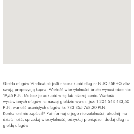
Giełda długów Vindicat.pl: jeśli chcesz kupić dług nr
NLIQI45EHQ
złóż
swoją propozycję kupna. Wartość wierzytelności brutto wynosi obecnie:
19,55 PLN
. Możesz je odkupić w tej lub niższej cenie. Wartość
wystawianych długów na naszej giełdzie wynosi już:
1 204 543 433,50
PLN
, wartość usuniętych długów to:
783 355 768,20 PLN
.
Kontrahent nie zapłacił? Poinformuj o jego nierzetelności, utrudnij mu
działalność, sprzedaj wierzytelność, odzyskaj pieniądze - dodaj dług na
giełdę długów!