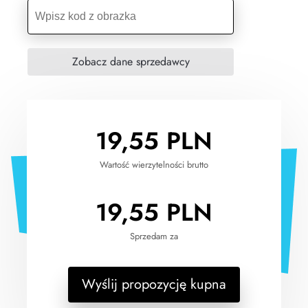
19,55
PLN
Wartość wierzytelności brutto
19,55
PLN
Sprzedam za
Wyślij propozycję kupna