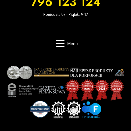
796 123 124
Poniedziałek - Piątek: 9-17
Menu
Windykacja online
Kancelaria windykacyjna
Giełda długów
Cennik
O firmie
Baza wiedzy
Kontakt
Kalkulator odsetek
Miasta
Partnerzy
FAQ
Regulamin
OWU
Prywatność