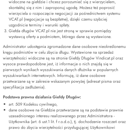
widoczne na giełdzie i chcesz porozumieć się z wierzycielem,
skontaktuj się z nim i zaproponuj ugodę. Możesz też poprosić
wierzyciela o rozpoczęcie negocjacji za pośrednictwem systemu
VCAT.pl (negocjacje są bezpłatne), dzięki czemu szybciej
uzgodnicie terminy i warunki spłaty.
Giełda długów VCAT.pl nie jest stroną w sprawie pomiędzy
wystawcą oferty a podmiotem, którego dane są wystawione.
Administrator udostępnia zgromadzone dane osobowe nieokreślonemu
kręgu podmiotów w celu zbycia długu. Wystawione na sprzedaż
wierzytelności widoczne są na stronie Giełdy Długów Vindicat.pl oraz
wysoce prawdopodobne jest, iż informacje o nich znajdą się w
pierwszych wynikach wyszukiwania danych dłużnika w popularnych
wyszukiwarkach internetowych. Informuję, iż dane osobowe
przetwarzane są w zakresie wskazanym powyżej (adresat pisma oraz
specyfikacja zadłużenia).
Podstawa prawna działania Giełdy Długów:
art. 509 Kodeksu cywilnego,
dane osobowe na Giełdzie przetwarzane są na podstawie prawnie
uzasadnionego interesu realizowanego przez Administratora -
Użytkownika (art. 6 ust.1 lit. f r.o.d.o.), tj. dochodzenie roszczeń oraz
prawo do zbycia wierzytelności przysługującej Użytkownikowi