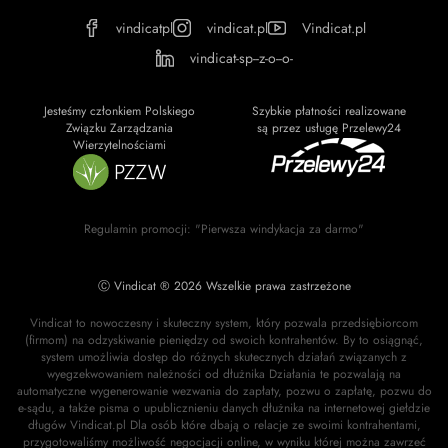
vindicatpl
vindicat.pl
Vindicat.pl
vindicat-sp--z-o--o-
Jesteśmy członkiem Polskiego
Szybkie płatności realizowane
Związku Zarządzania
są przez usługę Przelewy24
Wierzytelnościami
Regulamin promocji: "Pierwsza windykacja za darmo"
Ⓒ Vindicat ® 2026 Wszelkie prawa zastrzeżone
Vindicat to nowoczesny i skuteczny system, który pozwala przedsiębiorcom
(firmom) na odzyskiwanie pieniędzy od swoich kontrahentów. By to osiągnąć,
system umożliwia dostęp do różnych skutecznych działań związanych z
wyegzekwowaniem należności od dłużnika Działania te pozwalają na
automatyczne wygenerowanie wezwania do zapłaty, pozwu o zapłatę, pozwu do
e-sądu, a także pisma o upublicznieniu danych dłużnika na internetowej giełdzie
długów Vindicat.pl Dla osób które dbają o relacje ze swoimi kontrahentami,
przygotowaliśmy możliwość negocjacji online, w wyniku której można zawrzeć