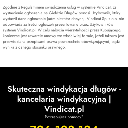
Zgodnie z Regulaminem świadczenia usług w systemie Vindicat, za
wystawienie ogłoszenia na Giełdzie Długów ponosi Użytkownik, który
wystawił dane ogłoszenie (administrator danych). Vindicat Sp. z o.o. nie
odpowiada za treści ogłoszeń prezentowane przez Użytkowników
systemu Vindicat.pl. W celu nabycia wierzytelności przez Kupującego,
konieczne jest zawarcie umowy we właściwiej formie, jeżeli takowa jest
przewidziana przepisami prawa powszechnie obowiązującymi, bądź
wynika z danego stosunku prawnego.
Skuteczna windykacja długów -
kancelaria windykacyjna |
Vindicat.pl
Potrzebujesz pomocy?