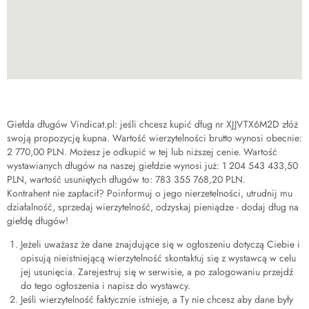
Giełda długów Vindicat.pl: jeśli chcesz kupić dług nr
XJJVTX6M2D
złóż
swoją propozycję kupna. Wartość wierzytelności brutto wynosi obecnie:
2 770,00 PLN
. Możesz je odkupić w tej lub niższej cenie. Wartość
wystawianych długów na naszej giełdzie wynosi już:
1 204 543 433,50
PLN
, wartość usuniętych długów to:
783 355 768,20 PLN
.
Kontrahent nie zapłacił? Poinformuj o jego nierzetelności, utrudnij mu
działalność, sprzedaj wierzytelność, odzyskaj pieniądze - dodaj dług na
giełdę długów!
Jeżeli uważasz że dane znajdujące się w ogłoszeniu dotyczą Ciebie i
opisują nieistniejącą wierzytelność skontaktuj się z wystawcą w celu
jej usunięcia. Zarejestruj się w serwisie, a po zalogowaniu przejdź
do tego ogłoszenia i napisz do wystawcy.
Jeśli wierzytelność faktycznie istnieje, a Ty nie chcesz aby dane były