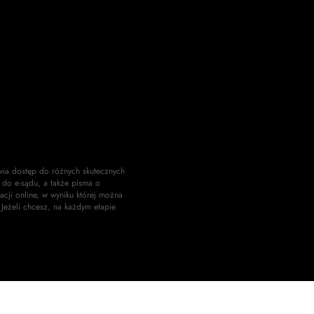
wia dostęp do różnych skutecznych
do e-sądu, a także pisma o
acji online, w wyniku której można
 Jeżeli chcesz, na każdym etapie