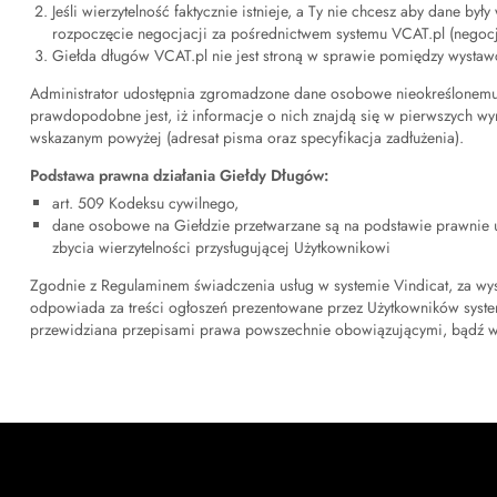
Jeśli wierzytelność faktycznie istnieje, a Ty nie chcesz aby dane b
rozpoczęcie negocjacji za pośrednictwem systemu VCAT.pl (negocjac
Giełda długów VCAT.pl nie jest stroną w sprawie pomiędzy wystaw
Administrator udostępnia zgromadzone dane osobowe nieokreślonemu k
prawdopodobne jest, iż informacje o nich znajdą się w pierwszych wy
wskazanym powyżej (adresat pisma oraz specyfikacja zadłużenia).
Podstawa prawna działania Giełdy Długów:
art. 509 Kodeksu cywilnego,
dane osobowe na Giełdzie przetwarzane są na podstawie prawnie uzas
zbycia wierzytelności przysługującej Użytkownikowi
Zgodnie z Regulaminem świadczenia usług w systemie Vindicat, za wyst
odpowiada za treści ogłoszeń prezentowane przez Użytkowników systemu
przewidziana przepisami prawa powszechnie obowiązującymi, bądź w