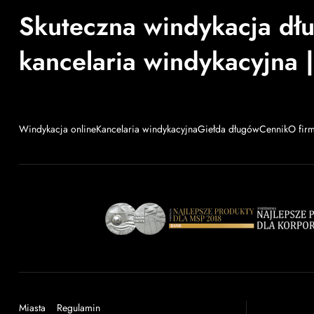
Skuteczna windykacja dł
kancelaria windykacyjna |
Windykacja online
Kancelaria windykacyjna
Giełda długów
Cennik
O fir
Miasta
Regulamin