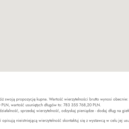
óż swoją propozycję kupna. Wartość wierzytelności brutto wynosi obecnie
0 PLN
, wartość usuniętych długów to:
783 355 768,20 PLN
.
 działalność, sprzedaj wierzytelność, odzyskaj pieniądze - dodaj dług na gie
 opisują nieistniejącą wierzytelność skontaktuj się z wystawcą w celu jej us