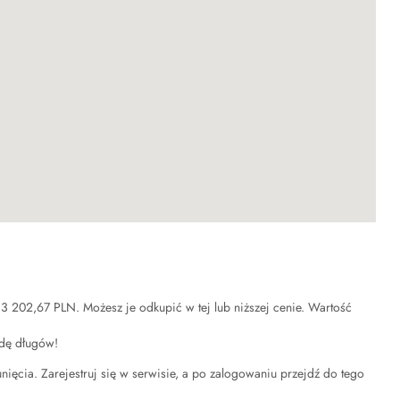
:
3 202,67 PLN
. Możesz je odkupić w tej lub niższej cenie. Wartość
łdę długów!
unięcia. Zarejestruj się w serwisie, a po zalogowaniu przejdź do tego