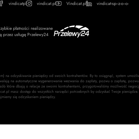
vindicatpl
vindicat.pl
Vindicat.pl
vindicat-sp--z-o--o-
zybkie płatności realizowane
ą przez usługę Przelewy24
om) na odzyskiwanie pieniędzy od swoich kontrahentów. By to osiągnąć, system umożli
walają na automatyczne wygenerowanie wezwania do zapłaty, pozwu o zapłatę, pozwu 
osób które dbają o relacje ze swoimi kontrahentami, przygotowaliśmy możliwość negocj
dicat.pl masz dostęp do wszystkich narzędzi potrzebnych by odzyskać Twoje pieniądze.
ajmiemy się odzyskaniem pieniędzy.