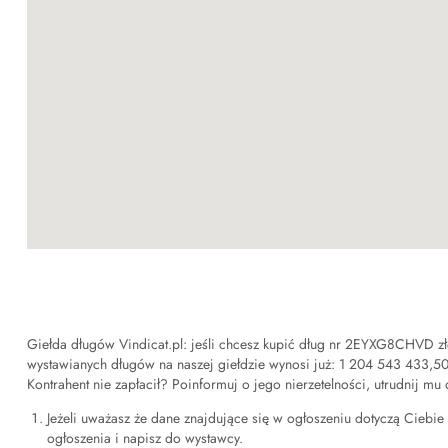
Giełda długów Vindicat.pl: jeśli chcesz kupić dług nr
2EYXG8CHVD
zł
wystawianych długów na naszej giełdzie wynosi już:
1 204 543 433,5
Kontrahent nie zapłacił? Poinformuj o jego nierzetelności, utrudnij mu
Jeżeli uważasz że dane znajdujące się w ogłoszeniu dotyczą Ciebie i
ogłoszenia i napisz do wystawcy.