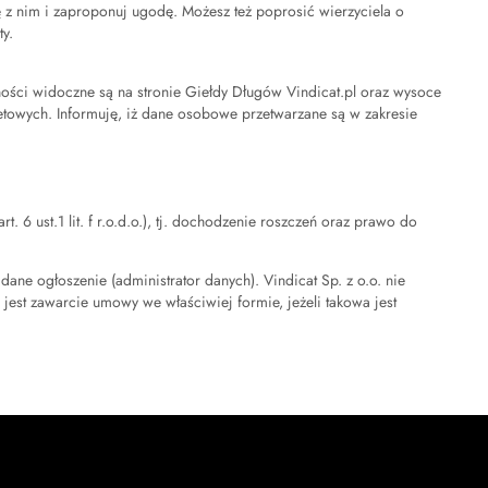
się z nim i zaproponuj ugodę. Możesz też poprosić wierzyciela o
y.
ści widoczne są na stronie Giełdy Długów Vindicat.pl oraz wysoce
etowych. Informuję, iż dane osobowe przetwarzane są w zakresie
6 ust.1 lit. f r.o.d.o.), tj. dochodzenie roszczeń oraz prawo do
ne ogłoszenie (administrator danych). Vindicat Sp. z o.o. nie
jest zawarcie umowy we właściwiej formie, jeżeli takowa jest