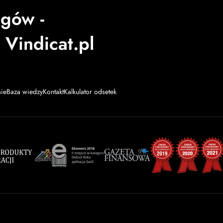
ugów -
 Vindicat.pl
mie
Baza wiedzy
Kontakt
Kalkulator odsetek