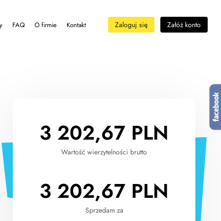
Zaloguj się
Załóż konto
y
FAQ
O firmie
Kontakt
3 202,67
PLN
Wartość wierzytelności brutto
3 202,67
PLN
Sprzedam za