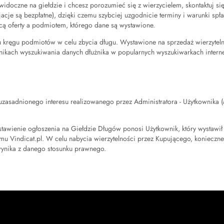
yły widoczne na giełdzie i chcesz porozumieć się z wierzycielem, skontaktuj 
je są bezpłatne), dzięki czemu szybciej uzgodnicie terminy i warunki spłat
cą oferty a podmiotem, którego dane są wystawione.
ręgu podmiotów w celu zbycia długu. Wystawione na sprzedaż wierzytelno
nikach wyszukiwania danych dłużnika w popularnych wyszukiwarkach intern
adnionego interesu realizowanego przez Administratora - Użytkownika (art. 
awienie ogłoszenia na Giełdzie Długów ponosi Użytkownik, który wystawił da
 Vindicat.pl. W celu nabycia wierzytelności przez Kupującego, konieczne 
ynika z danego stosunku prawnego.