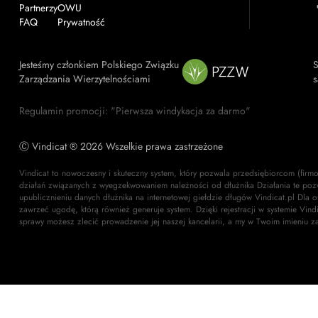
Partnerzy
OWU
FAQ
Prywatność
Jesteśmy członkiem Polskiego Związku
S
Zarządzania Wierzytelnościami
s
Regulamin promocji: "Pierwsza windykacja za darmo"
Ⓒ Vindicat ® 2026 Wszelkie prawa zastrzeżone
Vindicat to nowoczesny i skuteczny system, który pozwala przedsiębiorcom (firm
działań związanych z wyegzekwowaniem należności od dłużnika Działania te poz
upublicznieniu danych dłużnika na internetowej giełdzie długów Vindicat.pl Dla 
zawrzeć ugodę, którą również generuje system. Dzięki rejestracji w systemie Vin
sprawy możesz zlecić prowadzenie jej naszej kancelarii, a my w Twoim imieniu z