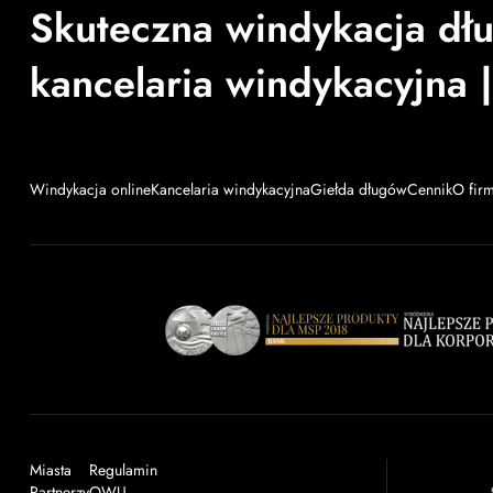
Skuteczna windykacja dł
kancelaria windykacyjna |
Windykacja online
Kancelaria windykacyjna
Giełda długów
Cennik
O fir
Miasta
Regulamin
Partnerzy
OWU