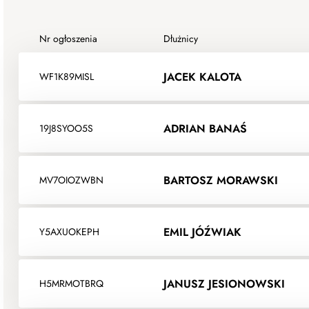
Nr ogłoszenia
Dłużnicy
JACEK KALOTA
WF1K89MISL
ADRIAN BANAŚ
19J8SYOO5S
BARTOSZ MORAWSKI
MV7OIOZWBN
EMIL JÓŹWIAK
Y5AXUOKEPH
JANUSZ JESIONOWSKI
H5MRMOTBRQ