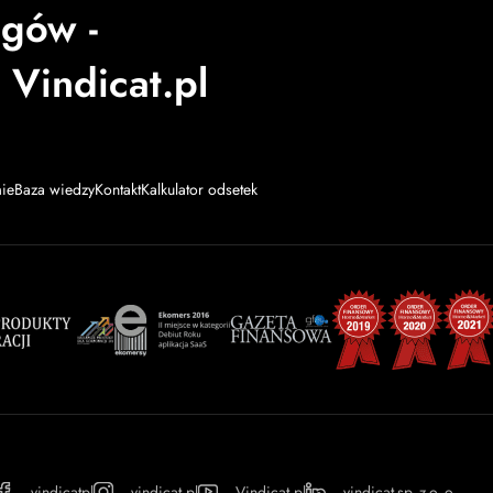
ugów -
 Vindicat.pl
mie
Baza wiedzy
Kontakt
Kalkulator odsetek
vindicatpl
vindicat.pl
Vindicat.pl
vindicat-sp--z-o--o-