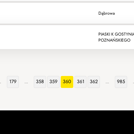
Dąbrowa
PIASKI K GOSTYNI
POZNAŃSKIEGO
179
358
359
360
361
362
985
.
...
...
.