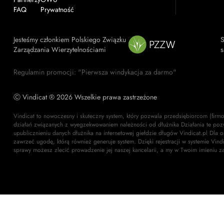
FAQ
Prywatność
Jesteśmy członkiem Polskiego Związku
S
Zarządzania Wierzytelnościami
s
Regulamin promocji: "Pierwsza windykacja za darmo"
Ⓒ Vindicat ® 2026 Wszelkie prawa zastrzeżone
Vindicat to nowoczesny i skuteczny system, który pozwala przedsiębiorcom (firm
działań związanych z wyegzekwowaniem należności od dłużnika Działania te poz
upublicznieniu danych dłużnika na internetowej giełdzie długów Vindicat.pl Dla 
zawrzeć ugodę, którą również generuje system. Dzięki rejestracji w systemie Vin
sprawy możesz zlecić prowadzenie jej naszej kancelarii, a my w Twoim imieniu z