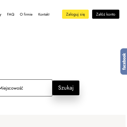
Zaloguj się
Załóż konto
y
FAQ
O firmie
Kontakt
Szukaj
Miejscowość