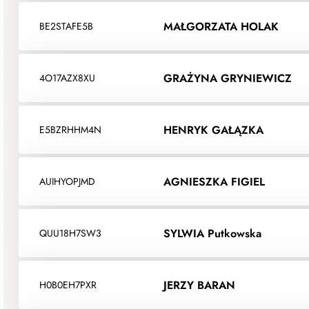
MAŁGORZATA HOLAK
BE2STAFE5B
GRAŻYNA GRYNIEWICZ
4O17AZX8XU
HENRYK GAŁĄZKA
E5BZRHHM4N
AGNIESZKA FIGIEL
AUIHYOPJMD
SYLWIA Putkowska
QUU18H7SW3
JERZY BARAN
H0B0EH7PXR