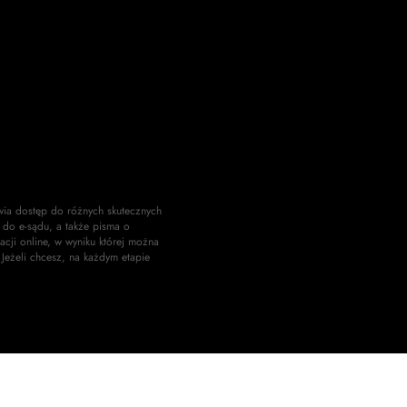
wia dostęp do różnych skutecznych
do e-sądu, a także pisma o
acji online, w wyniku której można
 Jeżeli chcesz, na każdym etapie