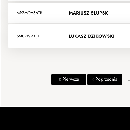
MARIUSZ SŁUPSKI
MPZMOV86TB
ŁUKASZ DZIKOWSKI
5M0RW9XIJ1
« Pierwsza
‹ Poprzednia
..