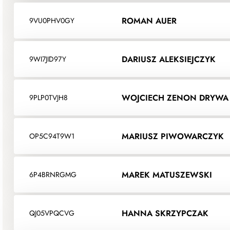
ROMAN AUER
9VU0PHV0GY
DARIUSZ ALEKSIEJCZYK
9WI7JID97Y
WOJCIECH ZENON DRYWA
9PLP0TVJH8
MARIUSZ PIWOWARCZYK
OP5C94T9W1
MAREK MATUSZEWSKI
6P4BRNRGMG
HANNA SKRZYPCZAK
QJ05VPQCVG