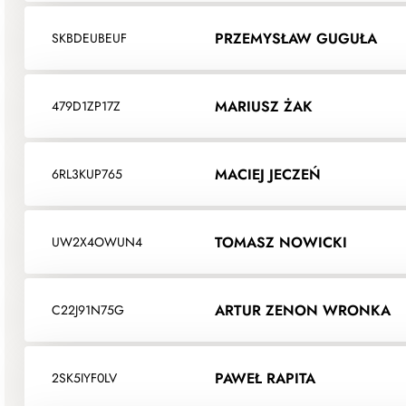
PRZEMYSŁAW GUGUŁA
SKBDEUBEUF
MARIUSZ ŻAK
479D1ZP17Z
MACIEJ JECZEŃ
6RL3KUP765
TOMASZ NOWICKI
UW2X4OWUN4
ARTUR ZENON WRONKA
C22J91N75G
PAWEŁ RAPITA
2SK5IYF0LV