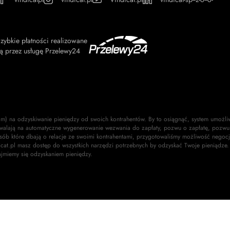
zybkie płatności realizowane
ą przez usługę Przelewy24
om) na odzyskiwanie pieniędzy od swoich kontrahentów. By to osiągnąć, system umożli
walają na automatyczne wygenerowanie wezwania do zapłaty, pozwu o zapłatę, pozwu 
osób które dbają o relacje ze swoimi kontrahentami, przygotowaliśmy możliwość negocj
dicat.pl masz dostęp do wszystkich narzędzi potrzebnych by odzyskać Twoje pieniądze.
ajmiemy się odzyskaniem pieniędzy.