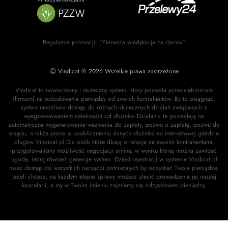
Regulamin promocji: "Pierwsza windykacja za darmo"
Ⓒ Vindicat ® 2026 Wszelkie prawa zastrzeżone
Vindicat to nowoczesny i skuteczny system, który pozwala przedsiębiorcom
(firmom) na odzyskiwanie pieniędzy od swoich kontrahentów. By to osiągnąć,
system umożliwia dostęp do różnych skutecznych działań związanych z
wyegzekwowaniem należności od dłużnika Działania te pozwalają na
automatyczne wygenerowanie wezwania do zapłaty, pozwu o zapłatę, pozwu do
e-sądu, a także pisma o upublicznieniu danych dłużnika na internetowej giełdzie
długów Vindicat.pl Dla osób które dbają o relacje ze swoimi kontrahentami,
przygotowaliśmy możliwość negocjacji online, w wyniku której można zawrzeć
ugodę, którą również generuje system. Dzięki rejestracji w systemie Vindicat.pl
masz dostęp do wszystkich narzędzi potrzebnych by odzyskać Twoje pieniądze.
Jeżeli chcesz, na każdym etapie sprawy możesz zlecić prowadzenie jej naszej
kancelarii, a my w Twoim imieniu zajmiemy się odzyskaniem pieniędzy.