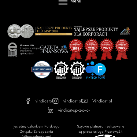
Menu
Windykacja online
Kancelaria windykacyjna
Giełda długów
Cennik
O firmie
Baza wiedzy
Kontakt
Kalkulator odsetek
Miasta
Partnerzy
FAQ
Regulamin
OWU
Prywatność
vindicatpl
vindicat.pl
Vindicat.pl
vindicat-sp--z-o--o-
Jesteśmy członkiem Polskiego
Szybkie płatności realizowane
Związku Zarządzania
są przez usługę Przelewy24
Wierzytelnościami