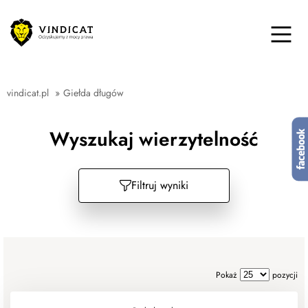
vindicat.pl
»
Giełda długów
Wyszukaj wierzytelność
Filtruj wyniki
Pokaż
pozycji